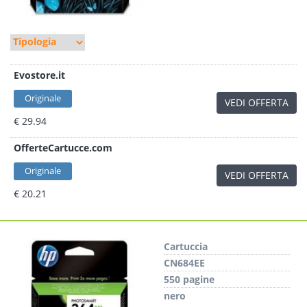
Evostore.it
Originale
VEDI OFFERTA
€ 29.94
OfferteCartucce.com
Originale
VEDI OFFERTA
€ 20.21
Cartuccia
CN684EE
550 pagine
nero