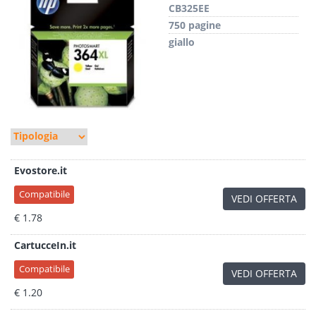
CB325EE
750 pagine
giallo
Evostore.it
Compatibile
VEDI OFFERTA
€ 1.78
CartucceIn.it
Compatibile
VEDI OFFERTA
€ 1.20