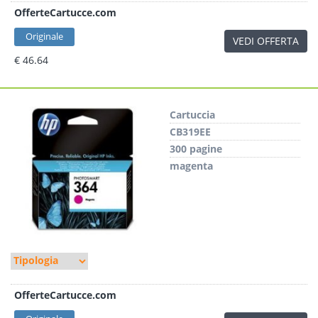
OfferteCartucce.com
Originale
VEDI OFFERTA
€ 46.64
Cartuccia
CB319EE
300 pagine
magenta
OfferteCartucce.com