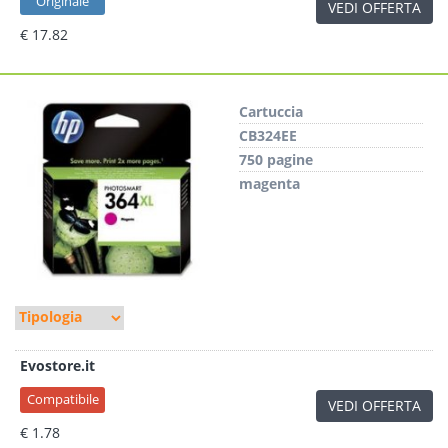
Originale
VEDI OFFERTA
€ 17.82
Cartuccia
CB324EE
750 pagine
magenta
Evostore.it
Compatibile
VEDI OFFERTA
€ 1.78