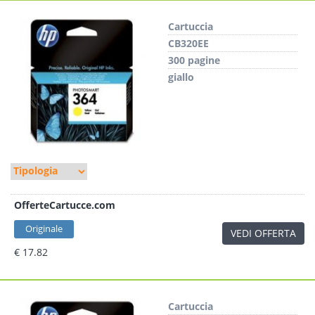
Cartuccia
CB320EE
300 pagine
giallo
OfferteCartucce.com
Originale
VEDI OFFERTA
€ 17.82
Cartuccia