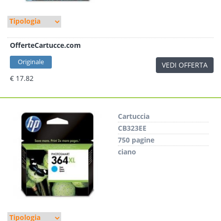
OfferteCartucce.com
Originale
VEDI OFFERTA
€ 17.82
Cartuccia
CB323EE
750 pagine
ciano