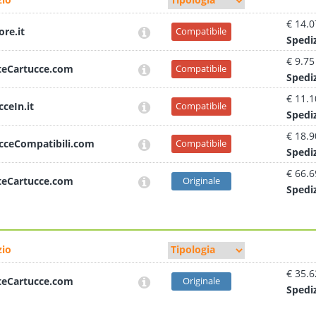
€ 14.0
ore.it
Compatibile
Sped
i
€ 9.75
teCartucce.com
Compatibile
Sped
i
€ 11.1
cceIn.it
Compatibile
Sped
i
€ 18.9
cceCompatibili.com
Compatibile
Sped
i
€ 66.6
teCartucce.com
Originale
Sped
i
io
€ 35.6
teCartucce.com
Originale
Sped
i