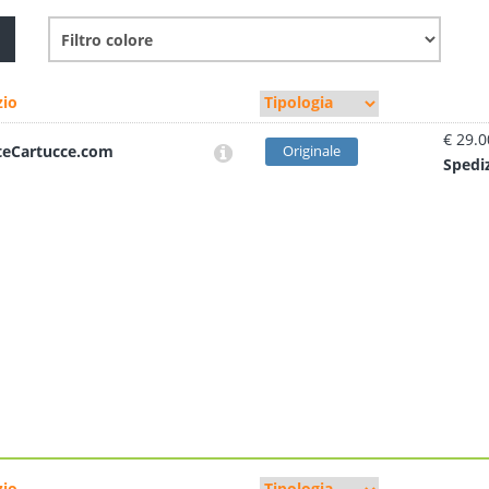
io
€ 29.0
teCartucce.com
Originale
Sped
i
io