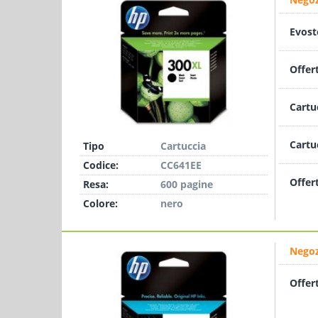
Evost
Offer
Cartu
Cartu
Tipo
Cartuccia
Codice:
CC641EE
Offer
Resa:
600 pagine
Colore:
nero
Negoz
Offer