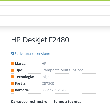
HP DeskJet F2480
Scrivi una recensione
Marca:
HP
Tipo:
Stampante
Multifunzione
Tecnologia:
InkJet
Part #:
CB730B
Barcode:
0884420929208
Cartucce Inchiostro
Scheda tecnica