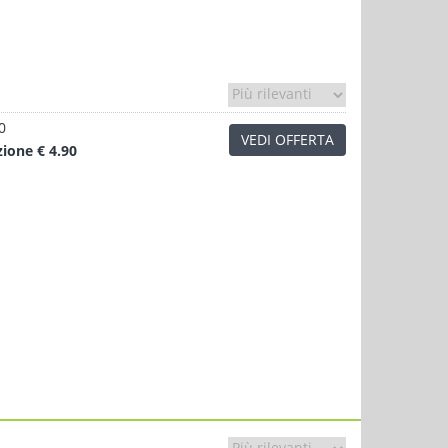
0
VEDI OFFERTA
zione
€ 4.90