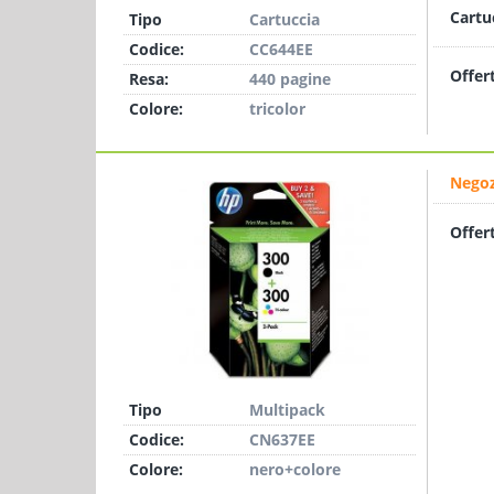
Cartu
Tipo
Cartuccia
Codice:
CC644EE
Offer
Resa:
440 pagine
Colore:
tricolor
Negoz
Offer
Tipo
Multipack
Codice:
CN637EE
Colore:
nero+colore