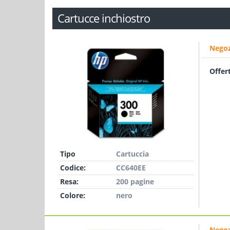
Cartucce inchiostro
Negoz
Offer
Tipo
Cartuccia
Codice:
CC640EE
Resa:
200 pagine
Colore:
nero
Negoz