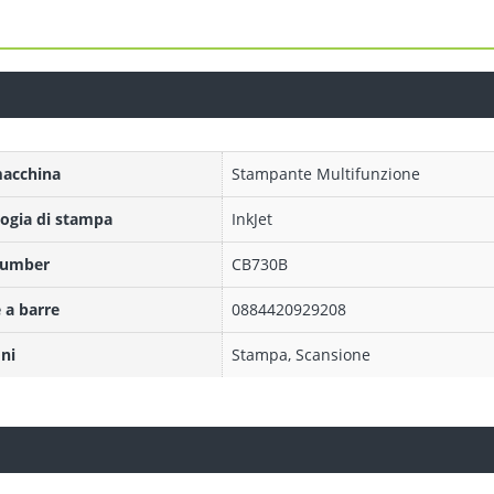
macchina
Stampante Multifunzione
ogia di stampa
InkJet
Number
CB730B
 a barre
0884420929208
ni
Stampa, Scansione