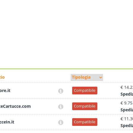
io
€ 14.2
ore.it
Compatibile
Sped
i
€ 9.75
teCartucce.com
Compatibile
Sped
i
€ 11.3
cceIn.it
Compatibile
Sped
i