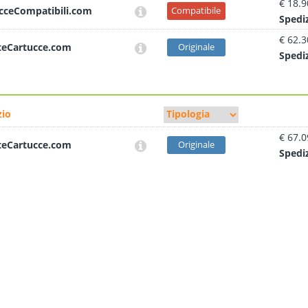
€ 18.9
cceCompatibili.com
Compatibile
Sped
i
€ 62.3
teCartucce.com
Originale
Sped
i
io
€ 67.0
teCartucce.com
Originale
Sped
i