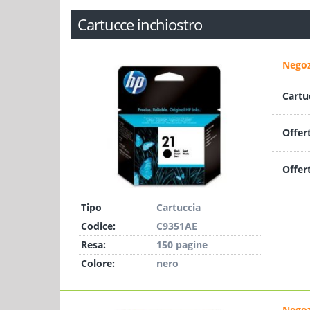
Cartucce inchiostro
Negoz
Cartu
Offer
Offer
Tipo
Cartuccia
Codice:
C9351AE
Resa:
150 pagine
Colore:
nero
Negoz