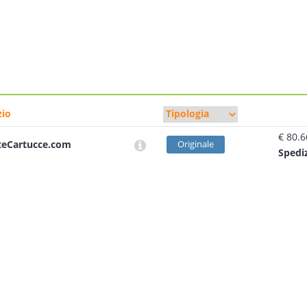
io
€ 80.6
teCartucce.com
Originale
Sped
i