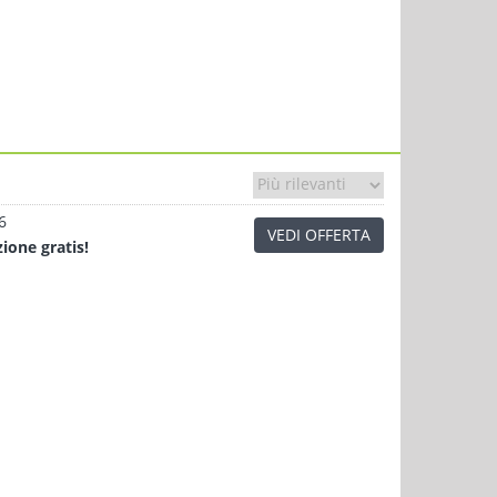
6
VEDI OFFERTA
zione
gratis!