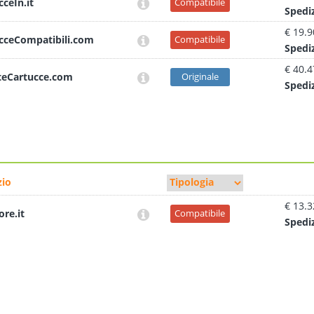
cceIn.it
Compatibile
Sped
i
€ 19.9
cceCompatibili.com
Compatibile
Sped
i
€ 40.4
teCartucce.com
Originale
Sped
i
io
€ 13.3
ore.it
Compatibile
Sped
i