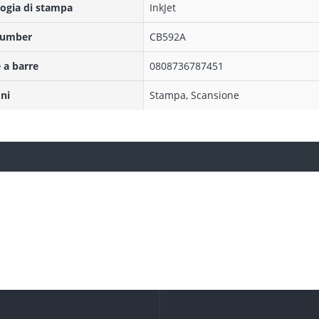
ogia di stampa
InkJet
Number
CB592A
 a barre
0808736787451
ni
Stampa, Scansione