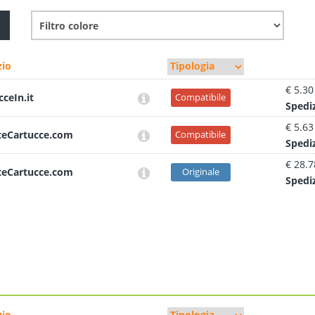
io
€ 5.30
cceIn.it
Compatibile
Sped
i
€ 5.63
teCartucce.com
Compatibile
Sped
i
€ 28.7
teCartucce.com
Originale
Sped
i
io