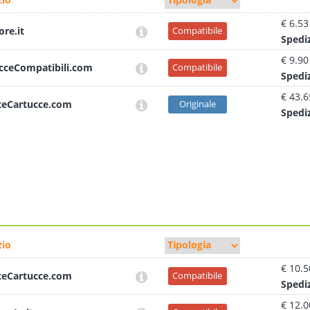
€ 6.53
ore.it
Compatibile
Sped
i
€ 9.90
cceCompatibili.com
Compatibile
Sped
i
€ 43.6
teCartucce.com
Originale
Sped
i
io
€ 10.5
teCartucce.com
Compatibile
Sped
i
€ 12.0