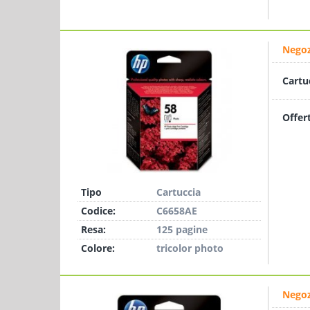
Negoz
Cartu
Offer
Tipo
Cartuccia
Codice:
C6658AE
Resa:
125 pagine
Colore:
tricolor photo
Negoz