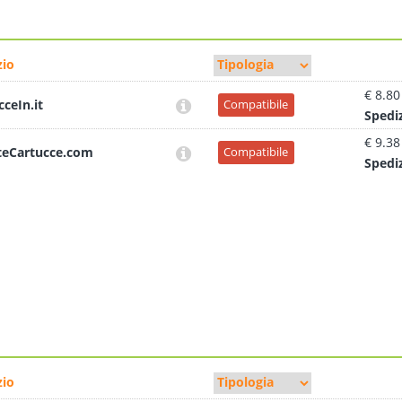
io
€ 8.80
cceIn.it
Compatibile
Sped
i
€ 9.38
teCartucce.com
Compatibile
Sped
i
io