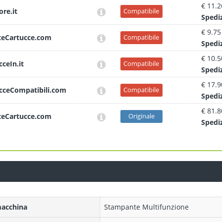
€ 11.2
ore.it
Compatibile
Sped
i
€ 9.75
teCartucce.com
Compatibile
Sped
i
€ 10.5
cceIn.it
Compatibile
Sped
i
€ 17.9
cceCompatibili.com
Compatibile
Sped
i
€ 81.8
teCartucce.com
Originale
Sped
i
macchina
Stampante Multifunzione