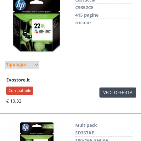
C9352CE
415 pagine
tricolor
Evostore.it
Compatibile
VEDI OFFERTA
€ 13.32
Multipack
SD367AE
190/165 pagine