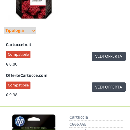
CartucceIn.it
Compatibile
VEDI OFFERTA
€ 8.80
OfferteCartucce.com
Compatibile
VEDI OFFERTA
€ 9.38
Cartuccia
C6657AE