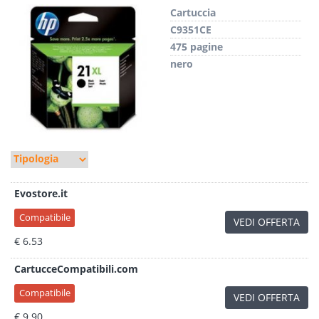
Cartuccia
C9351CE
475 pagine
nero
Evostore.it
Compatibile
VEDI OFFERTA
€ 6.53
CartucceCompatibili.com
Compatibile
VEDI OFFERTA
€ 9.90