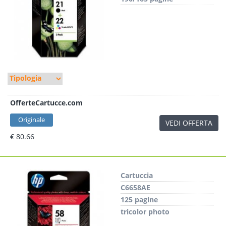
OfferteCartucce.com
Originale
VEDI OFFERTA
€ 80.66
Cartuccia
C6658AE
125 pagine
tricolor photo