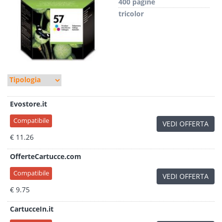
400 pagine
tricolor
Evostore.it
Compatibile
VEDI OFFERTA
€ 11.26
OfferteCartucce.com
Compatibile
VEDI OFFERTA
€ 9.75
CartucceIn.it