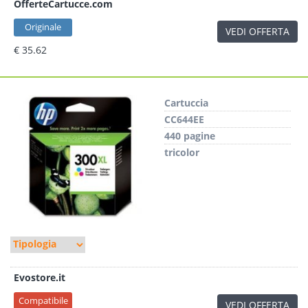
OfferteCartucce.com
Originale
VEDI OFFERTA
€ 35.62
Cartuccia
CC644EE
440 pagine
tricolor
Evostore.it
Compatibile
VEDI OFFERTA