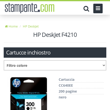
Home
HP DeskJet
HP DeskJet F4210
Cartucce inchiostro
Cartuccia
CC640EE
200 pagine
nero