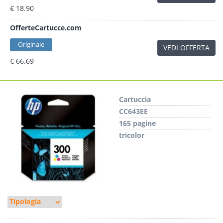
€ 18.90
OfferteCartucce.com
Originale
VEDI OFFERTA
€ 66.69
Cartuccia
CC643EE
165 pagine
tricolor