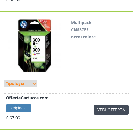
Multipack
CN637EE
nero+colore
OfferteCartucce.com
Originale
VEDI OFFERTA
€ 67.09