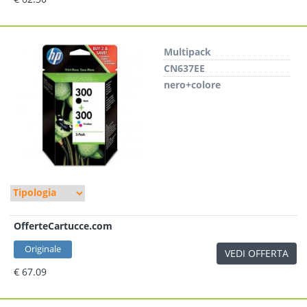
Multipack
CN637EE
nero+colore
OfferteCartucce.com
Originale
VEDI OFFERTA
€ 67.09