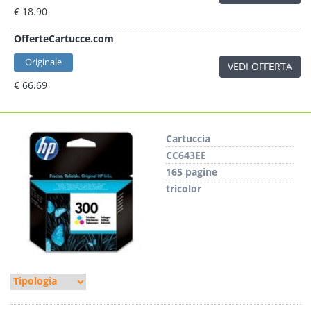
€ 18.90
OfferteCartucce.com
Originale
VEDI OFFERTA
€ 66.69
Cartuccia
CC643EE
165 pagine
tricolor