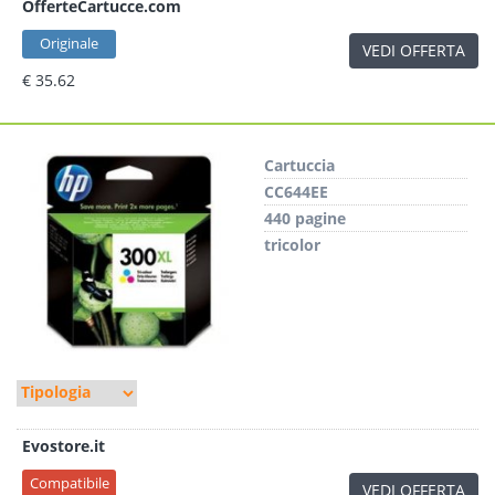
OfferteCartucce.com
Originale
VEDI OFFERTA
€ 35.62
Cartuccia
CC644EE
440 pagine
tricolor
Evostore.it
Compatibile
VEDI OFFERTA