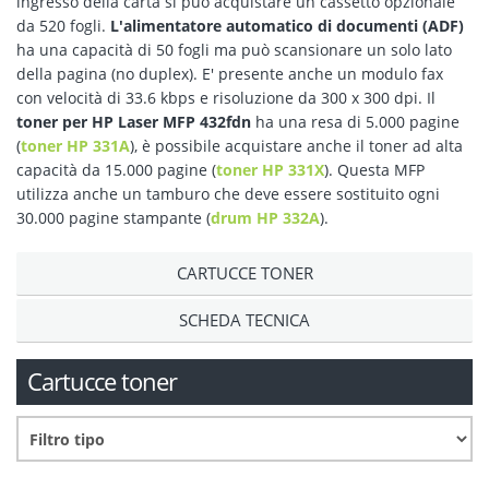
ingresso della carta si può acquistare un cassetto opzionale
da 520 fogli.
L'alimentatore automatico di documenti (ADF)
ha una capacità di 50 fogli ma può scansionare un solo lato
della pagina (no duplex). E' presente anche un modulo fax
con velocità di 33.6 kbps e risoluzione da 300 x 300 dpi. Il
toner per HP Laser MFP 432fdn
ha una resa di 5.000 pagine
(
toner HP 331A
), è possibile acquistare anche il toner ad alta
capacità da 15.000 pagine (
toner HP 331X
). Questa MFP
utilizza anche un tamburo che deve essere sostituito ogni
30.000 pagine stampante (
drum HP 332A
).
CARTUCCE TONER
SCHEDA TECNICA
Cartucce toner