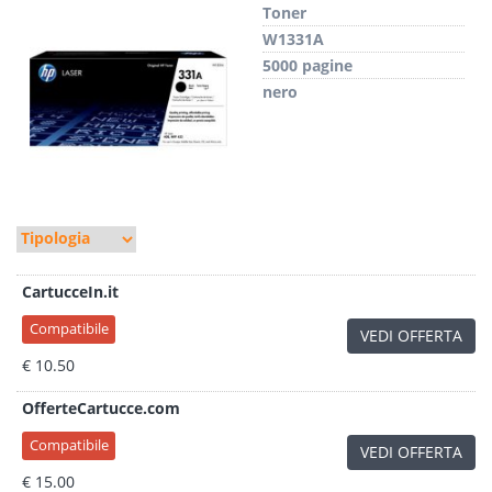
Toner
W1331A
5000 pagine
nero
CartucceIn.it
Compatibile
VEDI OFFERTA
€ 10.50
OfferteCartucce.com
Compatibile
VEDI OFFERTA
€ 15.00