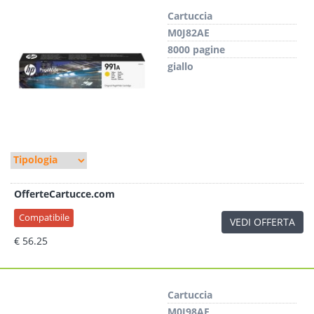
Cartuccia
M0J82AE
8000 pagine
giallo
OfferteCartucce.com
Compatibile
VEDI OFFERTA
€ 56.25
Cartuccia
M0J98AE