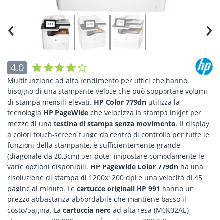
‹
›
4.0
Multifunzione ad alto rendimento per uffici che hanno
bisogno di una stampante veloce che può sopportare volumi
di stampa mensili elevati.
HP Color 779dn
utilizza la
tecnologia
HP PageWide
che velocizza la stampa inkjet per
mezzo di una
testina di stampa senza movimento
. Il display
a colori touch-screen funge da centro di controllo per tutte le
funzioni della stampante, è sufficientemente grande
(diagonale da 20,3cm) per poter impostare comodamente le
varie opzioni disponibili.
HP PageWide Color 779dn
ha una
risoluzione di stampa di 1200x1200 dpi e una velocità di 45
pagine al minuto. Le
cartucce originali HP 991
hanno un
prezzo abbastanza abbordabile che mantiene basso il
costo/pagina. La
cartuccia nero
ad alta resa (M0K02AE)