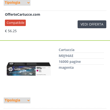
OfferteCartucce.com
Compatibile
VEDI OFFERTA
€ 56.25
Cartuccia
M0J94AE
16000 pagine
magenta