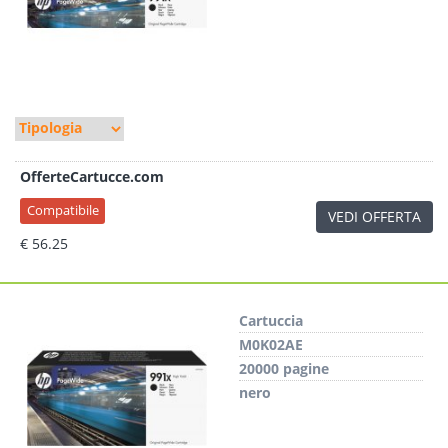
OfferteCartucce.com
Compatibile
VEDI OFFERTA
€ 56.25
Cartuccia
M0K02AE
20000 pagine
nero