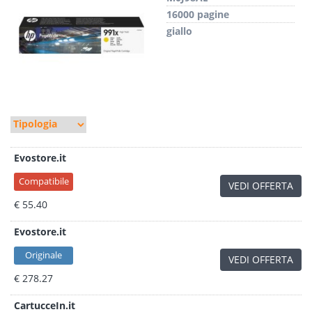
16000 pagine
giallo
Evostore.it
Compatibile
VEDI OFFERTA
€ 55.40
Evostore.it
Originale
VEDI OFFERTA
€ 278.27
CartucceIn.it