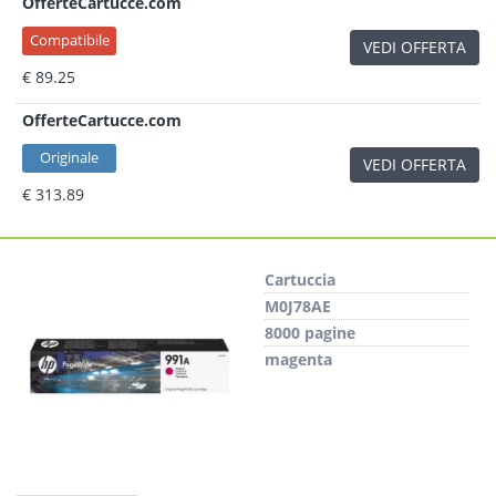
OfferteCartucce.com
Compatibile
VEDI OFFERTA
€ 89.25
OfferteCartucce.com
Originale
VEDI OFFERTA
€ 313.89
Cartuccia
M0J78AE
8000 pagine
magenta