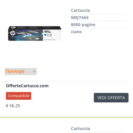
Cartuccia
M0J74AE
8000 pagine
ciano
OfferteCartucce.com
Compatibile
VEDI OFFERTA
€ 56.25
Cartuccia