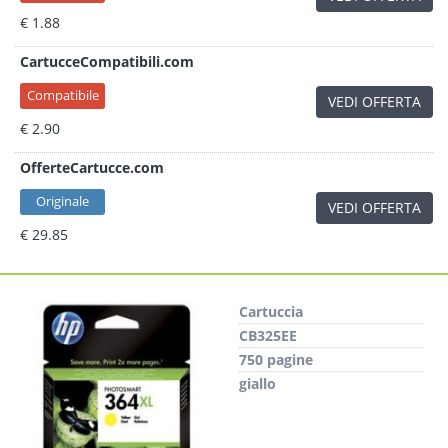
€ 1.88
CartucceCompatibili.com
Compatibile
VEDI OFFERTA
€ 2.90
OfferteCartucce.com
Originale
VEDI OFFERTA
€ 29.85
Cartuccia
CB325EE
750 pagine
giallo