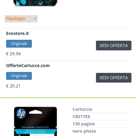
Evostore.it
Originale
VEDI OFFERTA
€ 29.94
OfferteCartucce.com
Originale
VEDI OFFERTA
€ 20.21
Cartuccia
CB317EE
130 pagine
nero photo