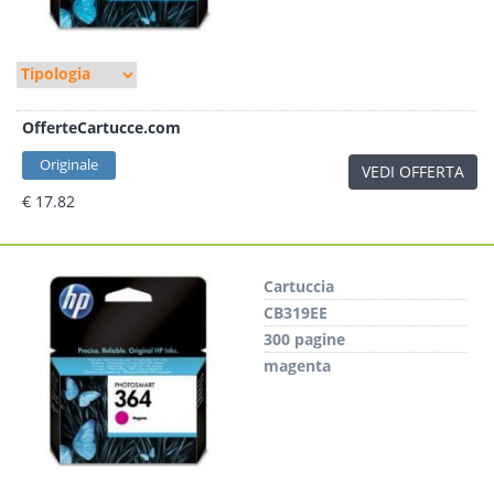
OfferteCartucce.com
Originale
VEDI OFFERTA
€ 17.82
Cartuccia
CB319EE
300 pagine
magenta