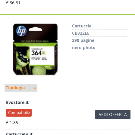
€ 36.31
Cartuccia
CB322EE
290 pagine
nero photo
Evostore.it
Compatibile
VEDI OFFERTA
€ 1.85
CartucceIn.it