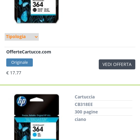
OfferteCartucce.com
Originale
VEDI OFFERTA
€ 17.77
Cartuccia
CB318EE
300 pagine
ciano