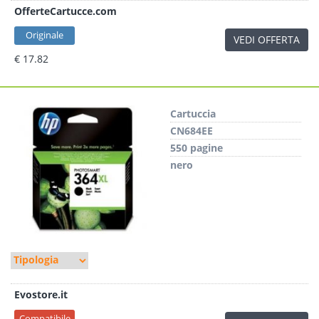
OfferteCartucce.com
Originale
VEDI OFFERTA
€ 17.82
Cartuccia
CN684EE
550 pagine
nero
Evostore.it
Compatibile