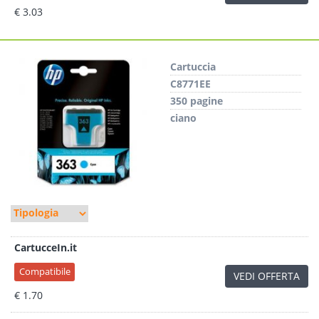
€ 3.03
Cartuccia
C8771EE
350 pagine
ciano
CartucceIn.it
Compatibile
VEDI OFFERTA
€ 1.70