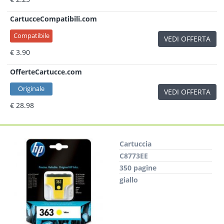
CartucceCompatibili.com
Compatibile
VEDI OFFERTA
€ 3.90
OfferteCartucce.com
Originale
VEDI OFFERTA
€ 28.98
Cartuccia
C8773EE
350 pagine
giallo