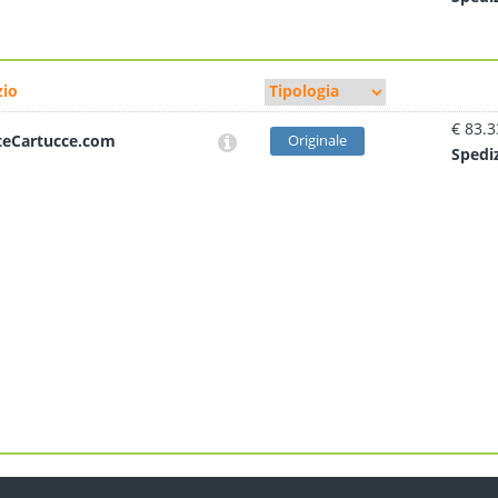
io
€ 83.3
teCartucce.com
Originale
Sped
i