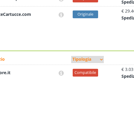
Sped
i
€ 29.4
teCartucce.com
Originale
Sped
i
io
€ 3.03
ore.it
Compatibile
Sped
i