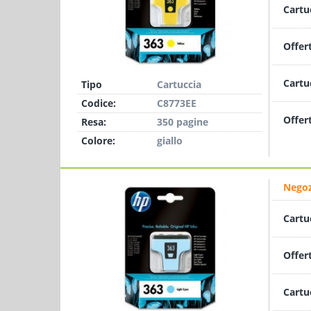
Cartu
Offer
Cartu
Tipo
Cartuccia
Codice:
C8773EE
Offer
Resa:
350 pagine
Colore:
giallo
Negoz
Cartu
Offer
Cartu