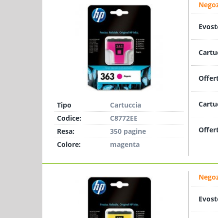
Negoz
Evost
Cartu
Offer
Cartu
Tipo
Cartuccia
Codice:
C8772EE
Offer
Resa:
350 pagine
Colore:
magenta
Negoz
Evost