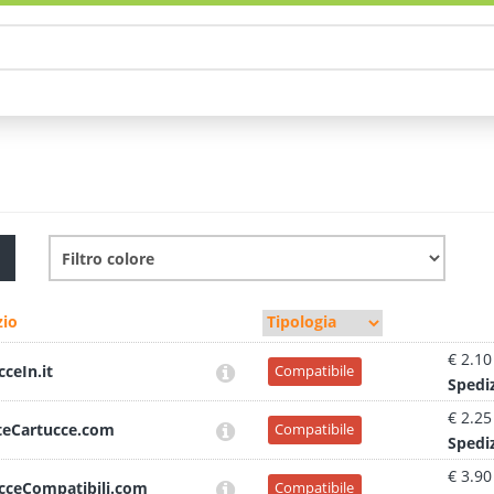
io
€ 2.10
cceIn.it
Compatibile
Sped
i
€ 2.25
teCartucce.com
Compatibile
Sped
i
€ 3.90
cceCompatibili.com
Compatibile