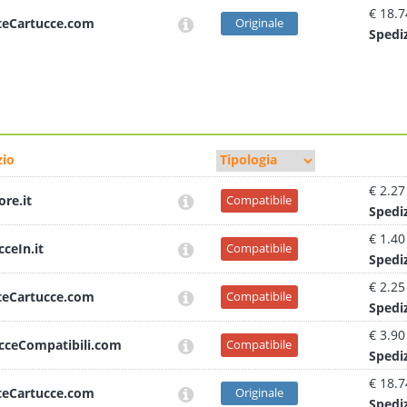
€ 18.7
teCartucce.com
Originale
Sped
i
io
€ 2.27
ore.it
Compatibile
Sped
i
€ 1.40
cceIn.it
Compatibile
Sped
i
€ 2.25
teCartucce.com
Compatibile
Sped
i
€ 3.90
cceCompatibili.com
Compatibile
Sped
i
€ 18.7
teCartucce.com
Originale
Sped
i