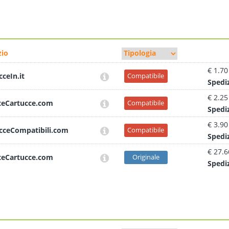
io
€ 1.70
cceIn.it
Compatibile
Sped
i
€ 2.25
teCartucce.com
Compatibile
Sped
i
€ 3.90
cceCompatibili.com
Compatibile
Sped
i
€ 27.6
teCartucce.com
Originale
Sped
i