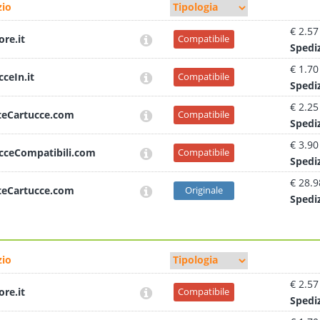
io
€ 2.57
ore.it
Compatibile
Sped
i
€ 1.70
cceIn.it
Compatibile
Sped
i
€ 2.25
teCartucce.com
Compatibile
Sped
i
€ 3.90
cceCompatibili.com
Compatibile
Sped
i
€ 28.9
teCartucce.com
Originale
Sped
i
io
€ 2.57
ore.it
Compatibile
Sped
i