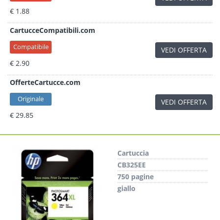
€ 1.88
CartucceCompatibili.com
Compatibile
VEDI OFFERTA
€ 2.90
OfferteCartucce.com
Originale
VEDI OFFERTA
€ 29.85
Cartuccia
CB325EE
750 pagine
giallo