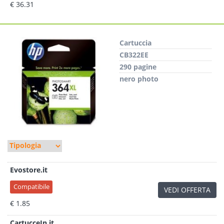
€ 36.31
Cartuccia
CB322EE
290 pagine
nero photo
Evostore.it
Compatibile
VEDI OFFERTA
€ 1.85
CartucceIn.it