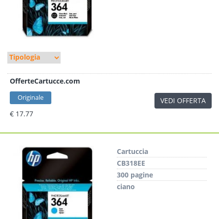
OfferteCartucce.com
Originale
VEDI OFFERTA
€ 17.77
Cartuccia
CB318EE
300 pagine
ciano