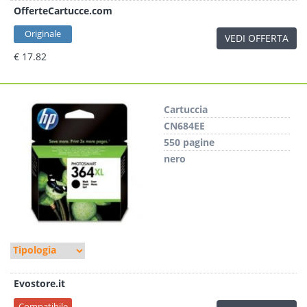
OfferteCartucce.com
Originale
VEDI OFFERTA
€ 17.82
Cartuccia
CN684EE
550 pagine
nero
Evostore.it
Compatibile