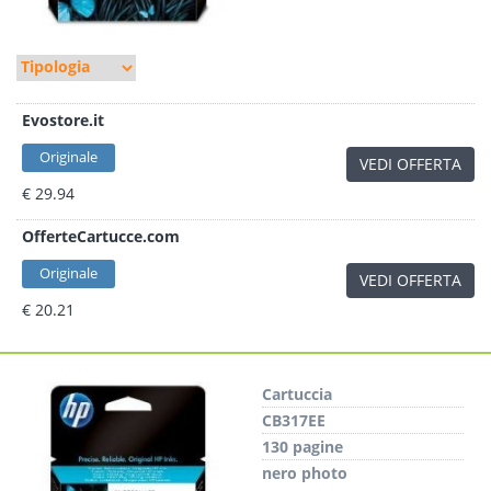
Evostore.it
Originale
VEDI OFFERTA
€ 29.94
OfferteCartucce.com
Originale
VEDI OFFERTA
€ 20.21
Cartuccia
CB317EE
130 pagine
nero photo