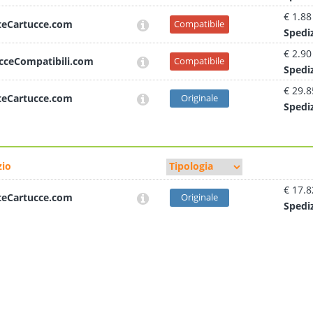
€ 1.88
teCartucce.com
Compatibile
Sped
i
€ 2.90
cceCompatibili.com
Compatibile
Sped
i
€ 29.8
teCartucce.com
Originale
Sped
i
io
€ 17.8
teCartucce.com
Originale
Sped
i