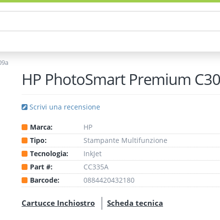
09a
HP PhotoSmart Premium C3
Scrivi una recensione
Marca:
HP
Tipo:
Stampante
Multifunzione
Tecnologia:
InkJet
Part #:
CC335A
Barcode:
0884420432180
Cartucce Inchiostro
Scheda tecnica