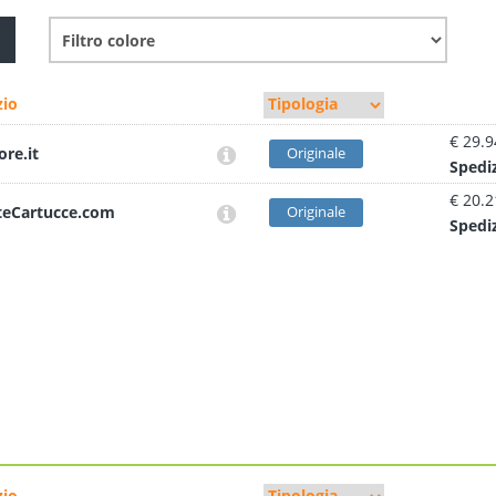
io
€ 29.9
ore.it
Originale
Sped
i
€ 20.2
teCartucce.com
Originale
Sped
i
io