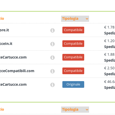
io
€ 1.78
ore.it
Compatibile
Sped
i
€ 1.20
cceIn.it
Compatibile
Sped
i
€ 1.88
teCartucce.com
Compatibile
Sped
i
€ 2.50
cceCompatibili.com
Compatibile
Sped
i
€ 46.6
teCartucce.com
Originale
Sped
i
io