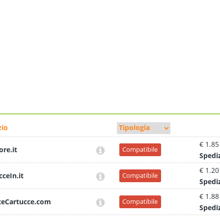
io
€ 1.85
ore.it
Compatibile
Sped
i
€ 1.20
cceIn.it
Compatibile
Sped
i
€ 1.88
teCartucce.com
Compatibile
Sped
i