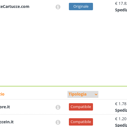
€ 17.8
teCartucce.com
Originale
Sped
i
io
€ 1.78
ore.it
Compatibile
Sped
i
€ 1.20
cceIn.it
Compatibile
Sped
i