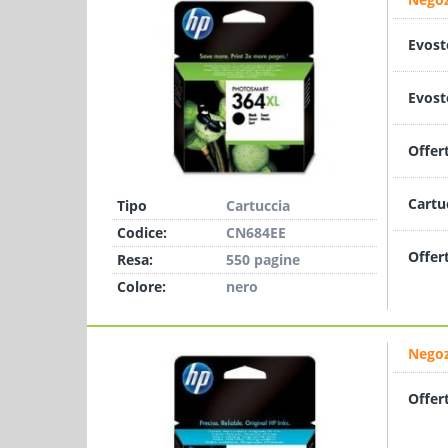
Evost
Evost
Offer
Cartu
Tipo
Cartuccia
Codice:
CN684EE
Offer
Resa:
550 pagine
Colore:
nero
Negoz
Offer