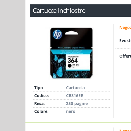
Cartucce inchiostro
Negoz
Evost
Offer
Tipo
Cartuccia
Codice:
CB316EE
Resa:
250 pagine
Colore:
nero
Negoz