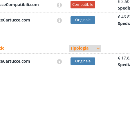
€ 2.50
cceCompatibili.com
Compatibile
Sped
i
€ 46.8
teCartucce.com
Originale
Sped
i
io
€ 17.8
teCartucce.com
Originale
Sped
i