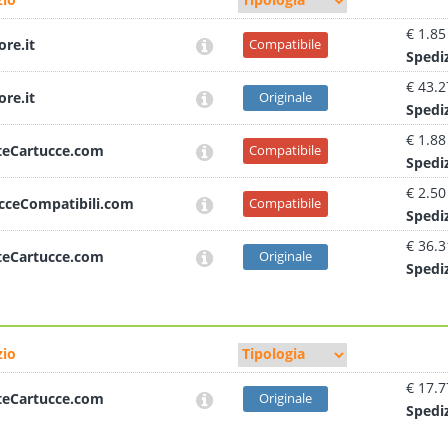
€ 1.85
ore.it
Compatibile
Sped
i
€ 43.2
ore.it
Originale
Sped
i
€ 1.88
teCartucce.com
Compatibile
Sped
i
€ 2.50
cceCompatibili.com
Compatibile
Sped
i
€ 36.3
teCartucce.com
Originale
Sped
i
io
€ 17.7
teCartucce.com
Originale
Sped
i