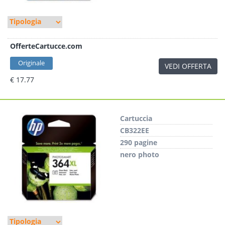
OfferteCartucce.com
Originale
VEDI OFFERTA
€ 17.77
Cartuccia
CB322EE
290 pagine
nero photo