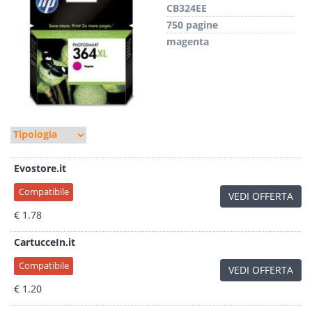
CB324EE
750 pagine
magenta
Evostore.it
Compatibile
VEDI OFFERTA
€ 1.78
CartucceIn.it
Compatibile
VEDI OFFERTA
€ 1.20