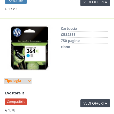
Originale
VEDI OFFERTA
€ 17.82
Cartuccia
CB323EE
750 pagine
ciano
Evostore.it
Compatibile
VEDI OFFERTA
€ 1.78