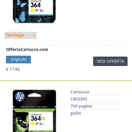
OfferteCartucce.com
Originale
VEDI OFFERTA
€ 17.82
Cartuccia
CB325EE
750 pagine
giallo