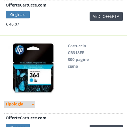
OfferteCartucce.com
Originale
VEDI OFFERTA
€ 46.87
Cartuccia
CB318EE
300 pagine
ciano
OfferteCartucce.com