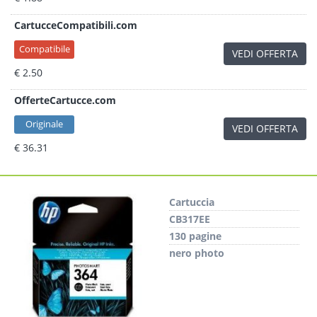
CartucceCompatibili.com
Compatibile
VEDI OFFERTA
€ 2.50
OfferteCartucce.com
Originale
VEDI OFFERTA
€ 36.31
Cartuccia
CB317EE
130 pagine
nero photo