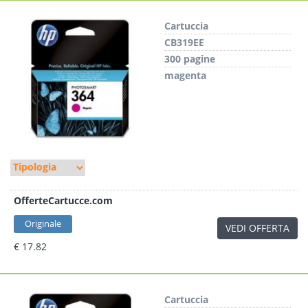
Cartuccia
CB319EE
300 pagine
magenta
OfferteCartucce.com
Originale
VEDI OFFERTA
€ 17.82
Cartuccia