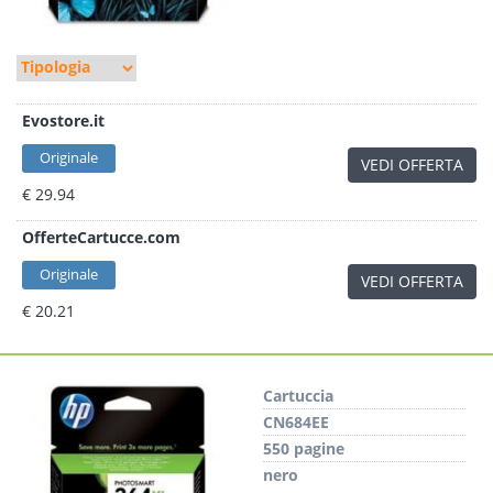
Evostore.it
Originale
VEDI OFFERTA
€ 29.94
OfferteCartucce.com
Originale
VEDI OFFERTA
€ 20.21
Cartuccia
CN684EE
550 pagine
nero