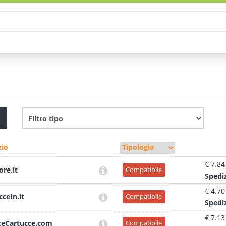
io
€ 7.84
ore.it
Compatibile
Sped
i
€ 4.70
cceIn.it
Compatibile
Sped
i
€ 7.13
teCartucce.com
Compatibile