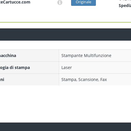
teCartucce.com
Originale
Sped
i
macchina
Stampante Multifunzione
ogia di stampa
Laser
ni
Stampa, Scansione, Fax