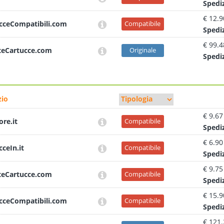
Sped
i
€ 12.9
cceCompatibili.com
Compatibile
Sped
i
€ 99.4
teCartucce.com
Originale
Sped
i
io
€ 9.67
ore.it
Compatibile
Sped
i
€ 6.90
cceIn.it
Compatibile
Sped
i
€ 9.75
teCartucce.com
Compatibile
Sped
i
€ 15.9
cceCompatibili.com
Compatibile
Sped
i
€ 121