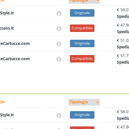
€ 58.0
Style.it
Originale
Sped
i
€ 47.8
cceIn.it
Compatibile
Sped
i
€ 51.0
teCartucce.com
Originale
Sped
i
€ 51.7
teCartucce.com
Compatibile
Sped
i
io
€ 58.0
Style.it
Originale
Sped
i
€ 47.8