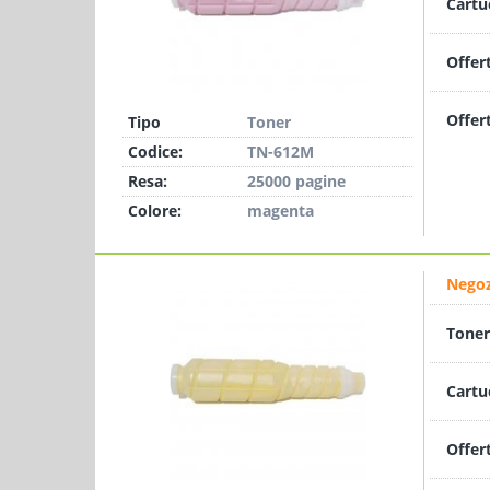
Cartu
Offer
Offer
Tipo
Toner
Codice:
TN-612M
Resa:
25000 pagine
Colore:
magenta
Negoz
Toner
Cartu
Offer