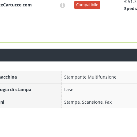
€ 51.7
teCartucce.com
Compatibile
Sped
i
macchina
Stampante Multifunzione
ogia di stampa
Laser
ni
Stampa, Scansione, Fax