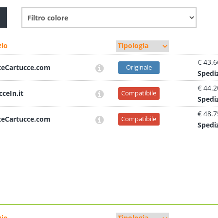
io
€ 43.6
teCartucce.com
Originale
Sped
i
€ 44.2
cceIn.it
Compatibile
Sped
i
€ 48.7
teCartucce.com
Compatibile
Sped
i
io