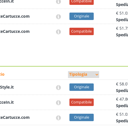
cceIn.it
Compatibile
Sped
i
€ 51.0
teCartucce.com
Originale
Sped
i
€ 51.7
teCartucce.com
Compatibile
Sped
i
io
€ 58.0
Style.it
Originale
Sped
i
€ 47.8
cceIn.it
Compatibile
Sped
i
€ 51.0
teCartucce.com
Originale
Sped
i