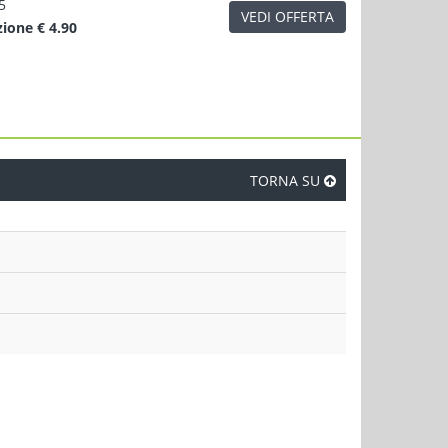
5
VEDI OFFERTA
zione
€ 4.90
TORNA SU