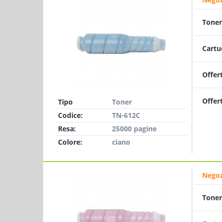
Toner
Cartu
Offer
Offer
Tipo
Toner
Codice:
TN-612C
Resa:
25000 pagine
Colore:
ciano
Negoz
Toner