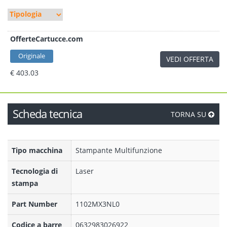
OfferteCartucce.com
Originale
VEDI OFFERTA
€ 403.03
Scheda tecnica
TORNA SU
Tipo macchina
Stampante Multifunzione
Tecnologia di
Laser
stampa
Part Number
1102MX3NL0
Codice a barre
0632983026922