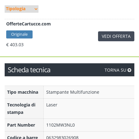
OfferteCartucce.com
Originale
VEDI OFFERTA
€ 403.03
Scheda tecnica
TORNA SU
Tipo macchina
Stampante Multifunzione
Tecnologia di
Laser
stampa
Part Number
1102MW3NL0
Codice a barre
0632983026908