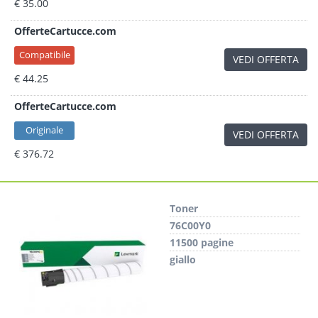
€ 35.00
OfferteCartucce.com
Compatibile
VEDI OFFERTA
€ 44.25
OfferteCartucce.com
Originale
VEDI OFFERTA
€ 376.72
Toner
76C00Y0
11500 pagine
giallo