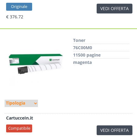
Originale
VEDI OFFERTA
€ 376.72
Toner
76C00M0
11500 pagine
magenta
CartucceIn.it
Compatibile
VEDI OFFERTA