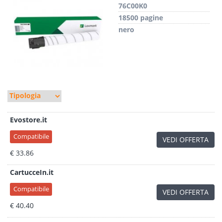
76C00K0
18500 pagine
nero
Evostore.it
Compatibile
VEDI OFFERTA
€ 33.86
CartucceIn.it
Compatibile
VEDI OFFERTA
€ 40.40