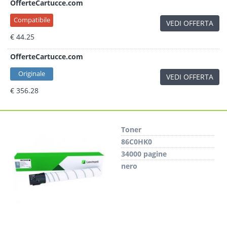
OfferteCartucce.com
Compatibile
VEDI OFFERTA
€ 44.25
OfferteCartucce.com
Originale
VEDI OFFERTA
€ 356.28
Toner
86C0HK0
34000 pagine
nero