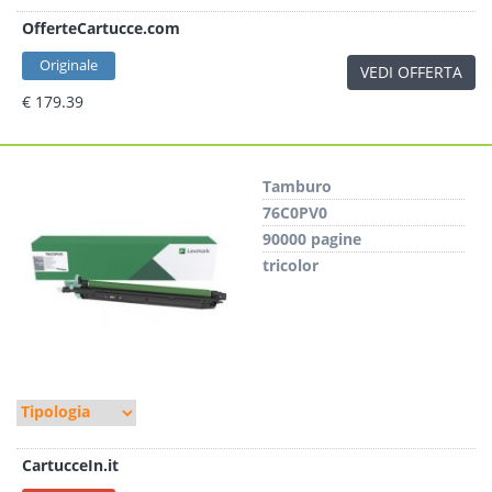
OfferteCartucce.com
Originale
VEDI OFFERTA
€ 179.39
Tamburo
76C0PV0
90000 pagine
tricolor
CartucceIn.it