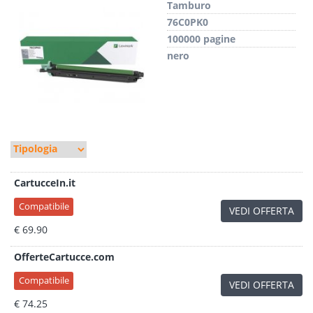
Tamburo
76C0PK0
100000 pagine
nero
CartucceIn.it
Compatibile
VEDI OFFERTA
€ 69.90
OfferteCartucce.com
Compatibile
VEDI OFFERTA
€ 74.25