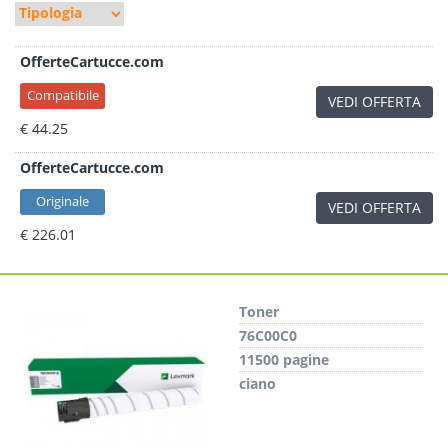
OfferteCartucce.com
Compatibile
VEDI OFFERTA
€ 44.25
OfferteCartucce.com
Originale
VEDI OFFERTA
€ 226.01
Toner
76C00C0
11500 pagine
ciano