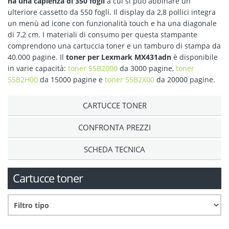
ha una capienza di 350 fogli
a cui si può abbinare un
ulteriore cassetto da 550 fogli. Il display da 2,8 pollici integra
un menù ad icone con funzionalità touch e ha una diagonale
di 7,2 cm. I materiali di consumo per questa stampante
comprendono una cartuccia toner e un tamburo di stampa da
40.000 pagine. Il
toner per Lexmark MX431adn
è disponibile
in varie capacità:
toner 55B2000
da 3000 pagine,
toner
55B2H00
da 15000 pagine e
toner 55B2X00
da 20000 pagine.
CARTUCCE TONER
CONFRONTA PREZZI
SCHEDA TECNICA
Cartucce toner