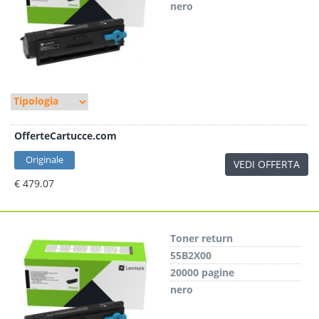
nero
OfferteCartucce.com
Originale
VEDI OFFERTA
€ 479.07
Toner return
55B2X00
20000 pagine
nero