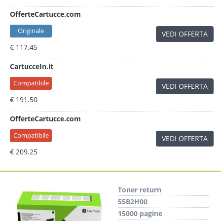
OfferteCartucce.com
Originale
VEDI OFFERTA
€ 117.45
CartucceIn.it
Compatibile
VEDI OFFERTA
€ 191.50
OfferteCartucce.com
Compatibile
VEDI OFFERTA
€ 209.25
Toner return
55B2H00
15000 pagine