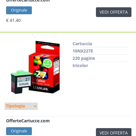
Originale
VEDI OFFERTA
€ 41.40
Cartuccia
10NX227E
220 pagine
tricolor
OfferteCartucce.com
Originale
VEDI OFFERTA