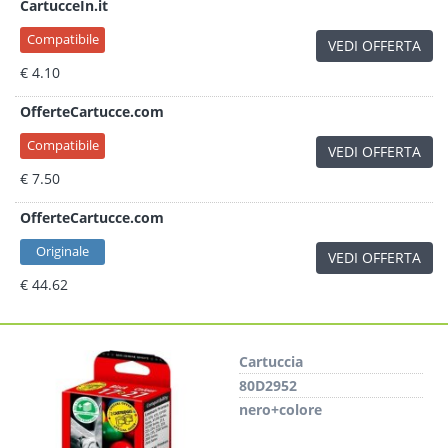
CartucceIn.it
Compatibile
VEDI OFFERTA
€ 4.10
OfferteCartucce.com
Compatibile
VEDI OFFERTA
€ 7.50
OfferteCartucce.com
Originale
VEDI OFFERTA
€ 44.62
Cartuccia
80D2952
nero+colore