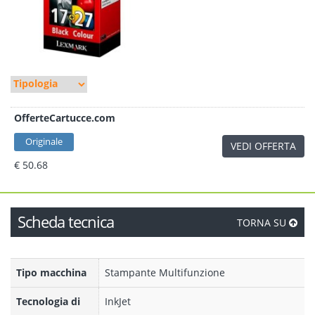
OfferteCartucce.com
Originale
VEDI OFFERTA
€ 50.68
Scheda tecnica
TORNA SU
Tipo macchina
Stampante Multifunzione
Tecnologia di
InkJet