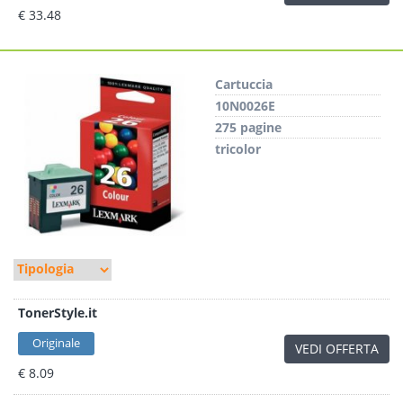
€ 33.48
Cartuccia
10N0026E
275 pagine
tricolor
TonerStyle.it
Originale
VEDI OFFERTA
€ 8.09