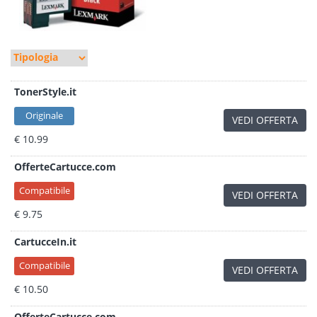
TonerStyle.it
Originale
VEDI OFFERTA
€ 10.99
OfferteCartucce.com
Compatibile
VEDI OFFERTA
€ 9.75
CartucceIn.it
Compatibile
VEDI OFFERTA
€ 10.50
OfferteCartucce.com