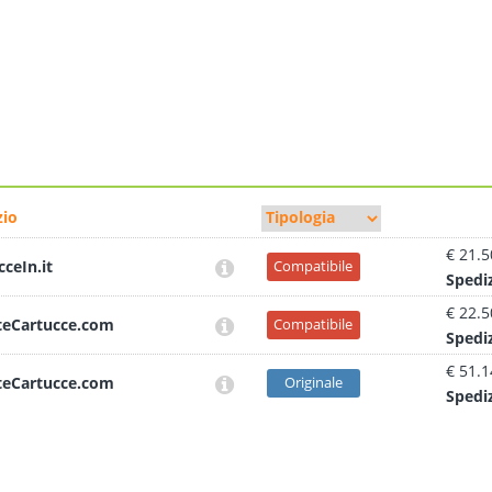
io
€ 21.5
cceIn.it
Compatibile
Sped
i
€ 22.5
teCartucce.com
Compatibile
Sped
i
€ 51.1
teCartucce.com
Originale
Sped
i