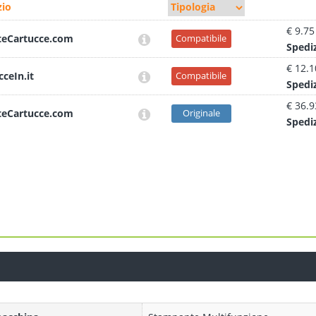
io
€ 9.75
teCartucce.com
Compatibile
Sped
i
€ 12.1
cceIn.it
Compatibile
Sped
i
€ 36.9
teCartucce.com
Originale
Sped
i