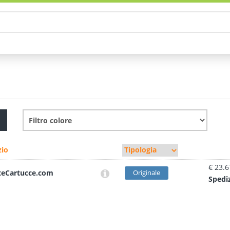
io
€ 23.6
teCartucce.com
Originale
Sped
i