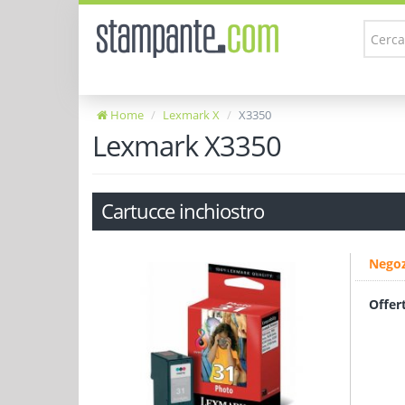
Home
Lexmark X
X3350
Lexmark X3350
Cartucce inchiostro
Negoz
Offer