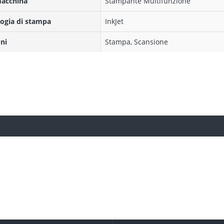
macchina
Stampante Multifunzione
ogia di stampa
InkJet
ni
Stampa, Scansione