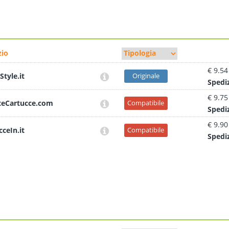
io
€ 9.54
Style.it
Originale
Sped
i
€ 9.75
teCartucce.com
Compatibile
Sped
i
€ 9.90
cceIn.it
Compatibile
Sped
i