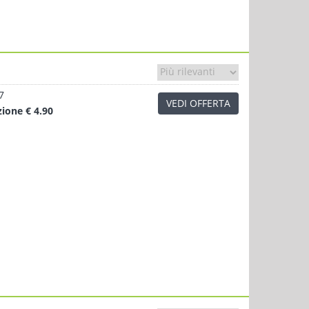
7
VEDI OFFERTA
zione
€ 4.90