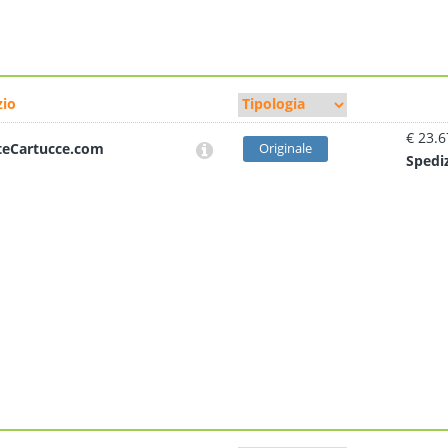
io
€ 23.6
teCartucce.com
Originale
Sped
i