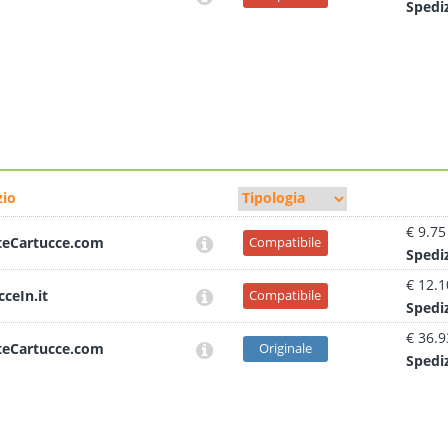
Sped
i
io
€ 9.75
teCartucce.com
Compatibile
Sped
i
€ 12.1
cceIn.it
Compatibile
Sped
i
€ 36.9
teCartucce.com
Originale
Sped
i