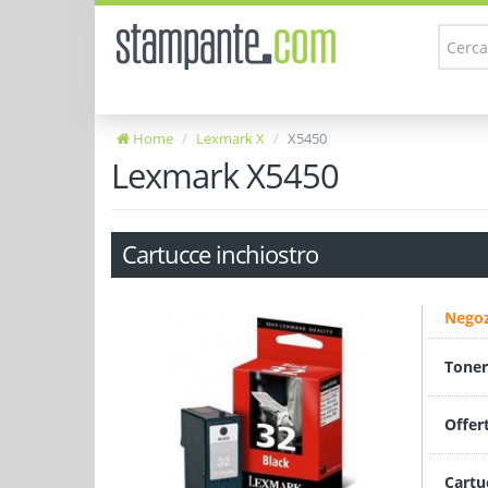
Home
Lexmark X
X5450
Lexmark X5450
Cartucce inchiostro
Negoz
Toner
Offer
Cartu