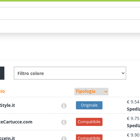
io
€ 9.54
Style.it
Originale
Sped
i
€ 9.75
teCartucce.com
Compatibile
Sped
i
€ 9.90
cceIn.it
Compatibile