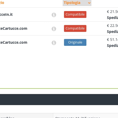
io
€ 21.5
cceIn.it
Compatibile
Sped
i
€ 22.5
teCartucce.com
Compatibile
Sped
i
€ 51.1
teCartucce.com
Originale
Sped
i