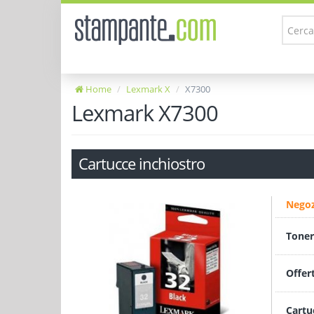
Home
Lexmark X
X7300
Lexmark X7300
Cartucce inchiostro
Negoz
Toner
Offer
Cartu