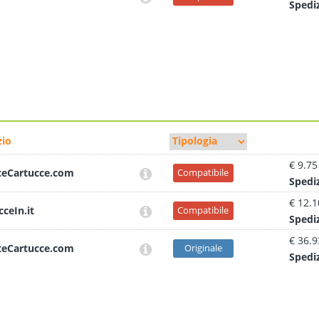
Sped
i
io
€ 9.75
teCartucce.com
Compatibile
Sped
i
€ 12.1
cceIn.it
Compatibile
Sped
i
€ 36.9
teCartucce.com
Originale
Sped
i