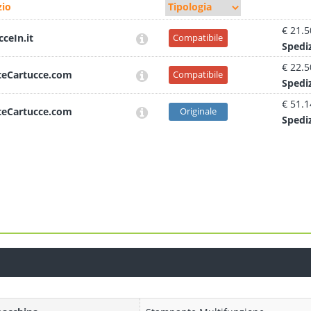
io
€ 21.5
cceIn.it
Compatibile
Sped
i
€ 22.5
teCartucce.com
Compatibile
Sped
i
€ 51.1
teCartucce.com
Originale
Sped
i