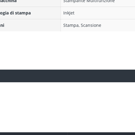
macchina
Stampante Multifunzione
ogia di stampa
InkJet
ni
Stampa, Scansione