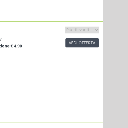
7
VEDI OFFERTA
zione
€ 4.90