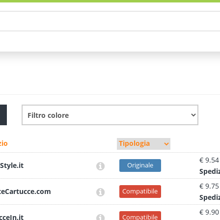
io
€ 9.54
Style.it
Originale
Sped
i
€ 9.75
teCartucce.com
Compatibile
Sped
i
€ 9.90
cceIn.it
Compatibile