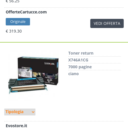
€ 56.25
OfferteCartucce.com
Originale
VEDI OFFERTA
€ 319.30
Toner return
X746A1CG
7000 pagine
ciano
Evostore.it