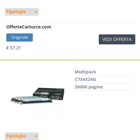
OfferteCartucce.com
Originale
VEDI OFFERTA
€ 57.21
Multipack
C734X24G
20000 pagine