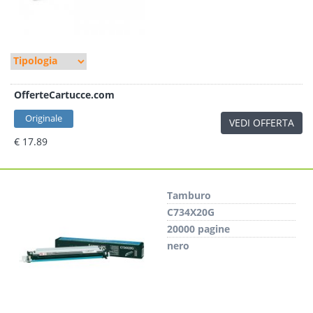
OfferteCartucce.com
Originale
VEDI OFFERTA
€ 17.89
Tamburo
C734X20G
20000 pagine
nero