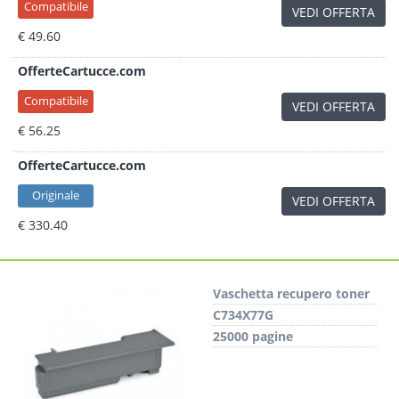
Compatibile
VEDI OFFERTA
€ 49.60
OfferteCartucce.com
Compatibile
VEDI OFFERTA
€ 56.25
OfferteCartucce.com
Originale
VEDI OFFERTA
€ 330.40
Vaschetta recupero toner
C734X77G
25000 pagine