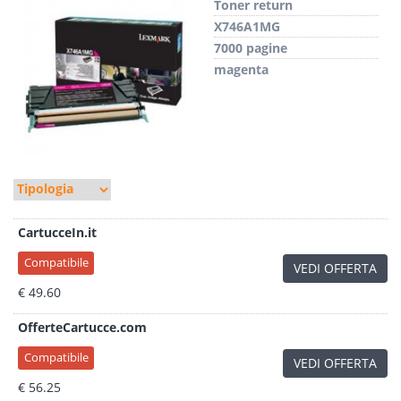
Toner return
X746A1MG
7000 pagine
magenta
CartucceIn.it
Compatibile
VEDI OFFERTA
€ 49.60
OfferteCartucce.com
Compatibile
VEDI OFFERTA
€ 56.25