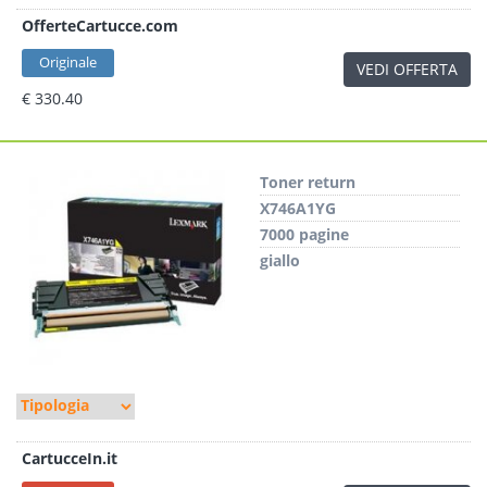
OfferteCartucce.com
Originale
VEDI OFFERTA
€ 330.40
Toner return
X746A1YG
7000 pagine
giallo
CartucceIn.it