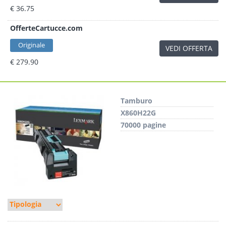
€ 36.75
OfferteCartucce.com
Originale
VEDI OFFERTA
€ 279.90
Tamburo
X860H22G
70000 pagine