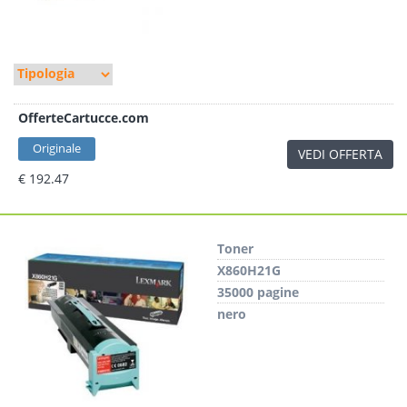
OfferteCartucce.com
Originale
VEDI OFFERTA
€ 192.47
Toner
X860H21G
35000 pagine
nero