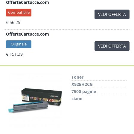
OfferteCartucce.com
Compatibile
VEDI OFFERTA
€ 56.25
OfferteCartucce.com
Originale
VEDI OFFERTA
€ 151.39
Toner
X925H2CG
7500 pagine
ciano