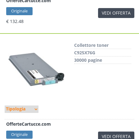
OfferteCartucce.com
Originale
VEDI OFFERTA
€ 132.48
Collettore toner
C925X76G
30000 pagine
OfferteCartucce.com
Originale
VEDI OFFERTA