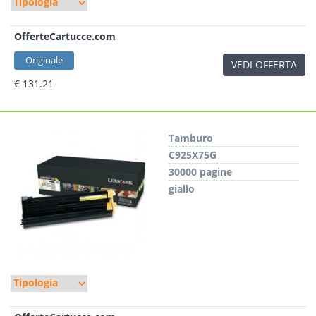
OfferteCartucce.com
Originale
VEDI OFFERTA
€ 131.21
Tamburo
C925X75G
30000 pagine
giallo