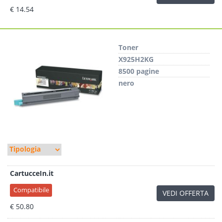
€ 14.54
Toner
X925H2KG
8500 pagine
nero
CartucceIn.it
Compatibile
VEDI OFFERTA
€ 50.80