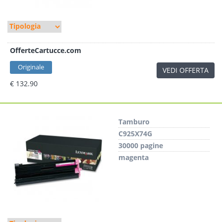
OfferteCartucce.com
Originale
VEDI OFFERTA
€ 132.90
Tamburo
C925X74G
30000 pagine
magenta