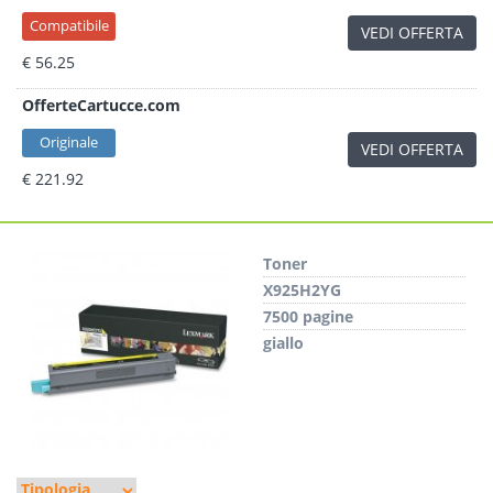
Compatibile
VEDI OFFERTA
€ 56.25
OfferteCartucce.com
Originale
VEDI OFFERTA
€ 221.92
Toner
X925H2YG
7500 pagine
giallo