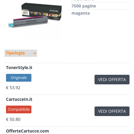
7500 pagine
magenta
TonerStyle.it
Originale
VEDI OFFERTA
€ 53.92
CartucceIn.it
Compatibile
VEDI OFFERTA
€ 50.80
OfferteCartucce.com