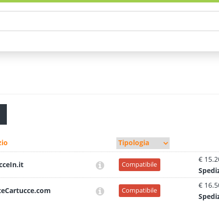
io
€ 15.2
cceIn.it
Compatibile
Sped
i
€ 16.5
teCartucce.com
Compatibile
Sped
i