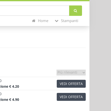
Home
Stampanti
0
VEDI OFFERTA
zione
€ 4.20
0
VEDI OFFERTA
zione
€ 4.90