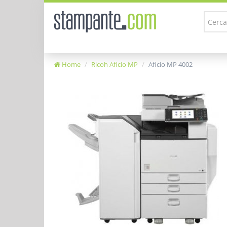
Home
Ricoh Aficio MP
Aficio MP 4002