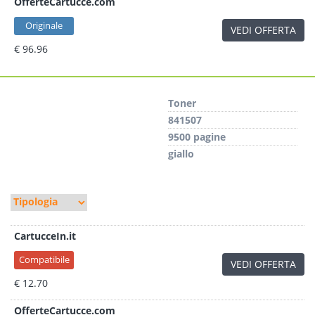
OfferteCartucce.com
Originale
VEDI OFFERTA
€ 96.96
Toner
841507
9500 pagine
giallo
CartucceIn.it
Compatibile
VEDI OFFERTA
€ 12.70
OfferteCartucce.com