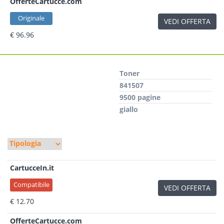
OfferteCartucce.com
Originale
VEDI OFFERTA
€ 96.96
Toner
841507
9500 pagine
giallo
CartucceIn.it
Compatibile
VEDI OFFERTA
€ 12.70
OfferteCartucce.com