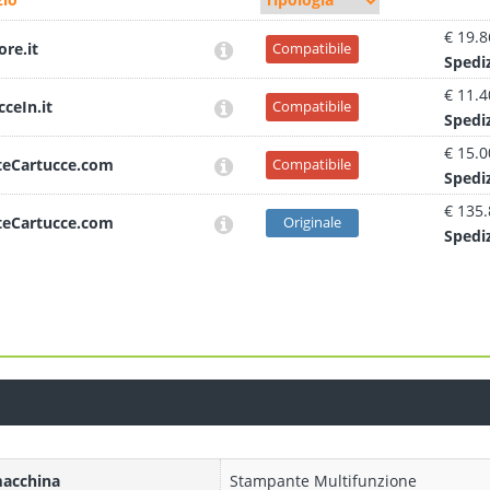
€ 19.8
ore.it
Compatibile
Sped
i
€ 11.4
cceIn.it
Compatibile
Sped
i
€ 15.0
teCartucce.com
Compatibile
Sped
i
€ 135
teCartucce.com
Originale
Sped
i
macchina
Stampante Multifunzione