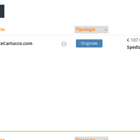
io
€ 107
teCartucce.com
Originale
Sped
i
io