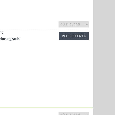
.07
VEDI OFFERTA
zione
gratis!