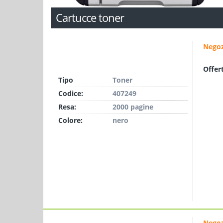
Cartucce toner
Negoz
Offer
Tipo
Toner
Codice:
407249
Resa:
2000 pagine
Colore:
nero
Negoz