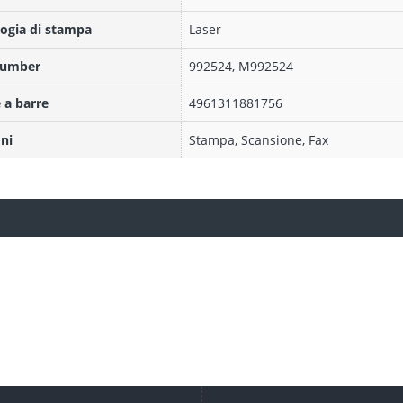
ogia di stampa
Laser
Number
992524, M992524
 a barre
4961311881756
ni
Stampa, Scansione, Fax