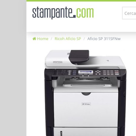
Home
Ricoh Aficio SP
Aficio SP 311SFNw