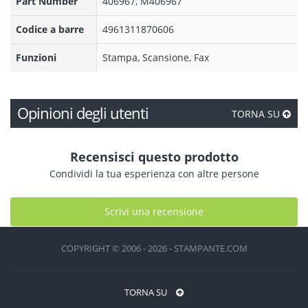
Part Number
406967, M406967
Codice a barre
4961311870606
Funzioni
Stampa, Scansione, Fax
Opinioni degli utenti
TORNA SU
Recensisci questo prodotto
Condividi la tua esperienza con altre persone
Scrivi una recensione
COPYRIGHT © 2006 - 2026 - STAMPANTE.COM
TORNA SU