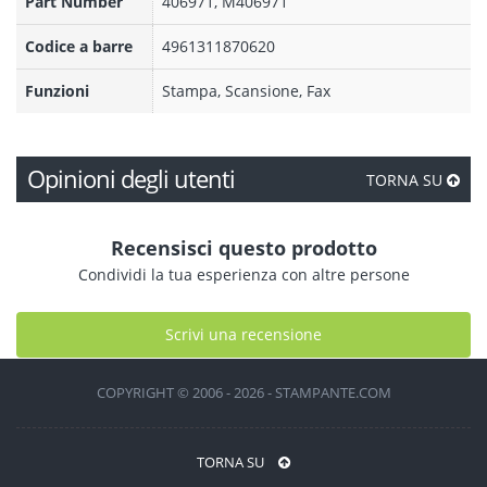
Part Number
406971, M406971
Codice a barre
4961311870620
Funzioni
Stampa, Scansione, Fax
Opinioni degli utenti
TORNA SU
Recensisci questo prodotto
Condividi la tua esperienza con altre persone
Scrivi una recensione
COPYRIGHT © 2006 - 2026 - STAMPANTE.COM
TORNA SU