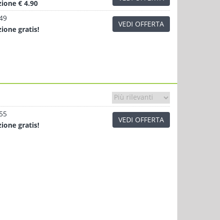
zione
€ 4.90
.49
VEDI OFFERTA
zione
gratis!
.55
VEDI OFFERTA
zione
gratis!