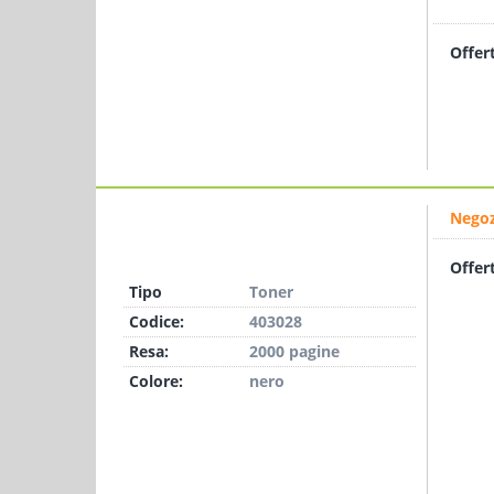
Offer
Negoz
Offer
Tipo
Toner
Codice:
403028
Resa:
2000 pagine
Colore:
nero