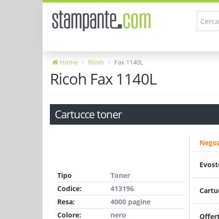
Home
Ricoh
Fax 1140L
Ricoh Fax 1140L
Cartucce toner
Negoz
Evost
Tipo
Toner
Codice:
413196
Cartu
Resa:
4000 pagine
Colore:
nero
Offer