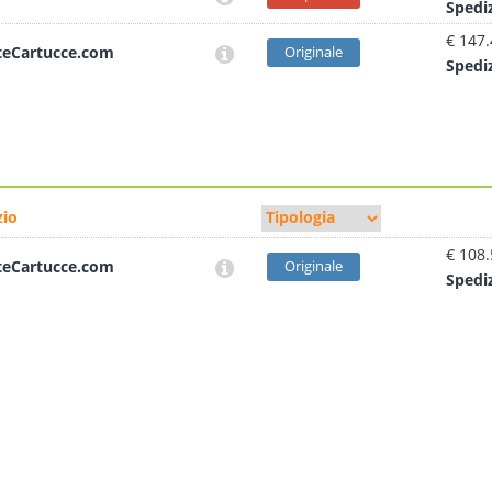
Sped
i
€ 147
teCartucce.com
Originale
Sped
i
io
€ 108
teCartucce.com
Originale
Sped
i