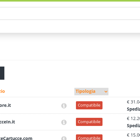
io
€ 31.0
ore.it
Compatibile
Sped
i
€ 12.2
cceIn.it
Compatibile
Sped
i
€ 15.0
teCartucce.com
Compatibile