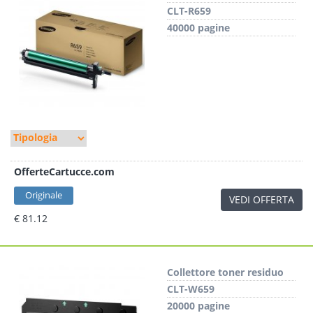
CLT-R659
40000 pagine
OfferteCartucce.com
Originale
VEDI OFFERTA
€ 81.12
Collettore toner residuo
CLT-W659
20000 pagine