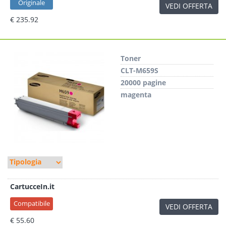
Originale
VEDI OFFERTA
€ 235.92
Toner
CLT-M659S
20000 pagine
magenta
CartucceIn.it
Compatibile
VEDI OFFERTA
€ 55.60