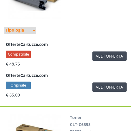
OfferteCartucce.com
Compatibile
VEDI OFFERTA
€ 48.75
OfferteCartucce.com
Originale
VEDI OFFERTA
€ 65.09
Toner
CLT-C659S