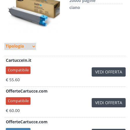
20000 pagine
ciano
CartucceIn.it
Compatibile
VEDI OFFERTA
€ 55.60
OfferteCartucce.com
Compatibile
VEDI OFFERTA
€ 60.00
OfferteCartucce.com