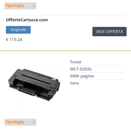
OfferteCartucce.com
Originale
VEDI OFFERTA
€ 115.24
Toner
MLT-D203L
5000 pagine
nero