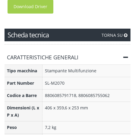
Download Driver
Scheda tecnica
TORNA SU
CARATTERISTICHE GENERALI
Tipo macchina
Stampante Multifunzione
Part Number
SL-M2070
Codice a Barre
8806085791718, 8806085755062
Dimensioni (L x
406 x 359,6 x 253 mm
P x A)
Peso
7,2 kg