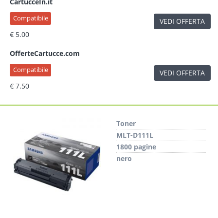
CartucceIn.it
Compatibile
VEDI OFFERTA
€ 5.00
OfferteCartucce.com
Compatibile
VEDI OFFERTA
€ 7.50
Toner
MLT-D111L
1800 pagine
nero