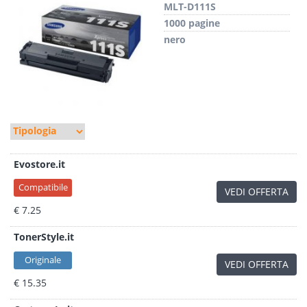
MLT-D111S
1000 pagine
nero
Evostore.it
Compatibile
VEDI OFFERTA
€ 7.25
TonerStyle.it
Originale
VEDI OFFERTA
€ 15.35