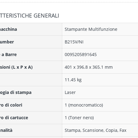
TTERISTICHE GENERALI
macchina
Stampante Multifunzione
Number
B215V/NI
 a Barre
0095205891645
ioni (L x P x A)
401 x 396.8 x 365.1 mm
11.45 kg
ogia di stampa
Laser
 di colori
1 (monocromatico)
 di cartucce
1 (Toner nero)
nalità
Stampa, Scansione, Copia, Fax