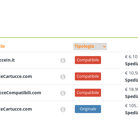
io
€ 6.10
cceIn.it
Compatibile
Sped
i
€ 10.5
teCartucce.com
Compatibile
Sped
i
€ 18.9
cceCompatibili.com
Compatibile
Sped
i
€ 105
teCartucce.com
Originale
Sped
i