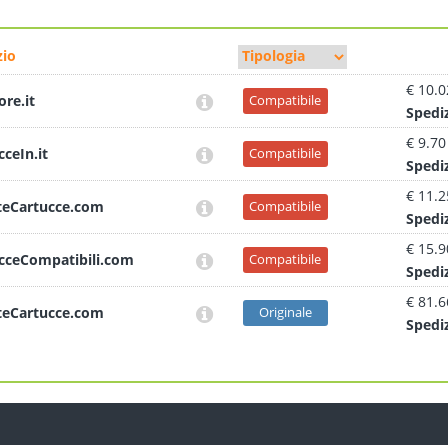
io
€ 10.0
ore.it
Compatibile
Sped
i
€ 9.70
cceIn.it
Compatibile
Sped
i
€ 11.2
teCartucce.com
Compatibile
Sped
i
€ 15.9
cceCompatibili.com
Compatibile
Sped
i
€ 81.6
teCartucce.com
Originale
Sped
i