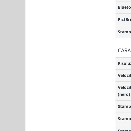
Bluet
PictBr
Stampa
CARA
Risolu
Veloci
Veloci
(nero)
Stampa
Stamp
Stamp