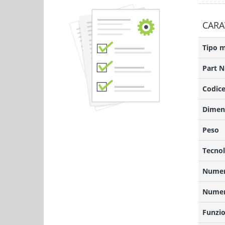
CARA
Tipo 
Part 
Codice
Dimens
Peso
Tecnol
Numero
Numero
Funzio