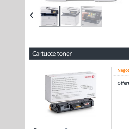
‹
Cartucce toner
Negoz
Offer