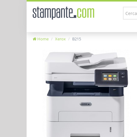
Home
Xerox
B215