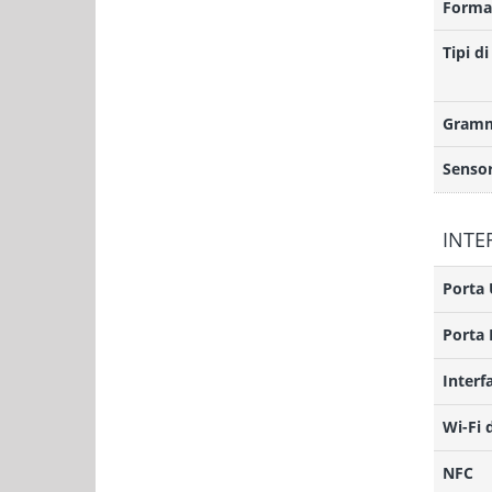
Format
Tipi di
Gramm
Sensor
INTE
Porta
Porta 
Interf
Wi-Fi 
NFC