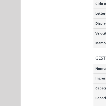
Ciclo 
Lettor
Displa
Veloci
Memor
GEST
Numero
Ingres
Capaci
Capaci