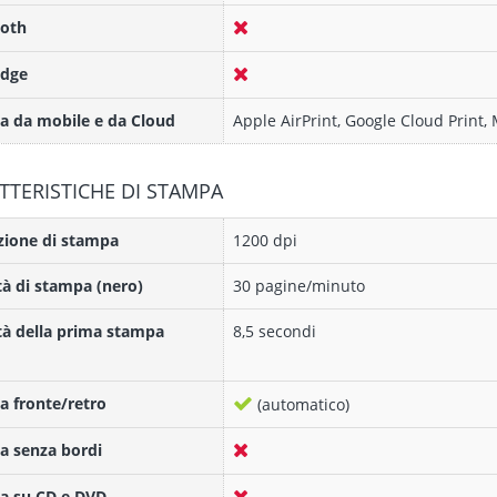
ooth
idge
 da mobile e da Cloud
Apple AirPrint, Google Cloud Print, 
TTERISTICHE DI STAMPA
zione di stampa
1200 dpi
tà di stampa (nero)
30 pagine/minuto
tà della prima stampa
8,5 secondi
 fronte/retro
(automatico)
a senza bordi
a su CD e DVD