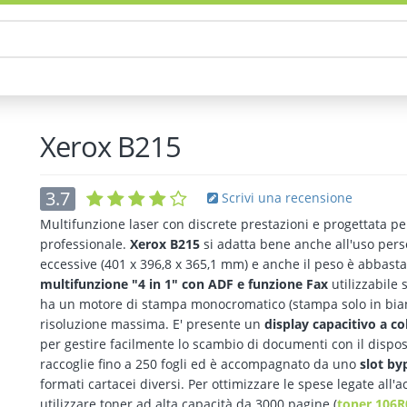
Xerox B215
3.7
Scrivi una recensione
Multifunzione laser con discrete prestazioni e progettata per
professionale.
Xerox B215
si adatta bene anche all'uso per
eccessive (401 x 396,8 x 365,1 mm) e anche il peso è abbastan
multifunzione "4 in 1" con ADF e funzione Fax
utilizzabile 
ha un motore di stampa monocromatico (stampa solo in bian
risoluzione massima. E' presente un
display capacitivo a col
per gestire facilmente lo scambio di documenti con il disposi
raccoglie fino a 250 fogli ed è accompagnato da uno
slot by
formati cartacei diversi. Per ottimizzare le spese legate all'a
utilizzare toner ad alta capacità da 3000 pagine (
toner 106R