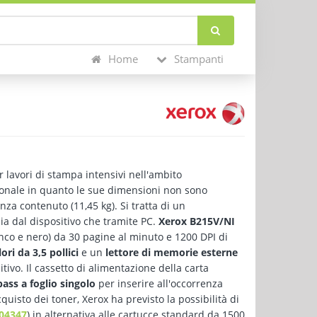
Home
Stampanti
 lavori di stampa intensivi nell'ambito
sonale in quanto le sue dimensioni non sono
za contenuto (11,45 kg). Si tratta di un
sia dal dispositivo che tramite PC.
Xerox B215V/NI
co e nero) da 30 pagine al minuto e 1200 DPI di
ori da 3,5 pollici
e un
lettore di memorie esterne
tivo. Il cassetto di alimentazione della carta
pass a foglio singolo
per inserire all'occorrenza
cquisto dei toner, Xerox ha previsto la possibilità di
04347
) in alternativa alle cartucce standard da 1500