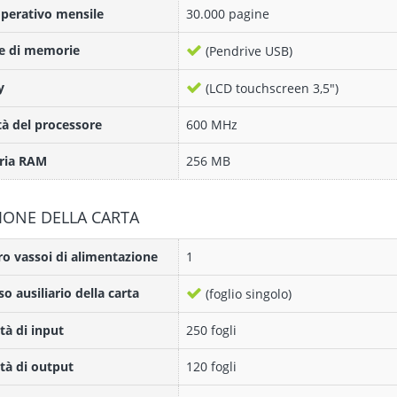
operativo mensile
30.000 pagine
e di memorie
(Pendrive USB)
y
(LCD touchscreen 3,5")
tà del processore
600 MHz
ia RAM
256 MB
IONE DELLA CARTA
 vassoi di alimentazione
1
so ausiliario della carta
(foglio singolo)
tà di input
250 fogli
tà di output
120 fogli