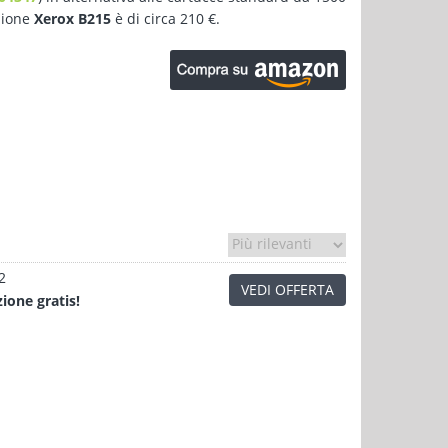
nzione
Xerox B215
è di circa 210 €.
2
VEDI OFFERTA
zione
gratis!