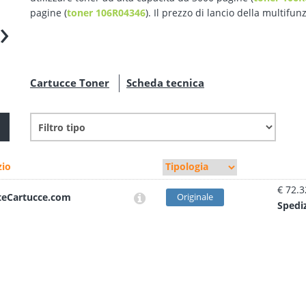
pagine (
toner 106R04346
). Il prezzo di lancio della multifu
›
Cartucce Toner
Scheda tecnica
io
€ 72.3
teCartucce.com
Originale
Sped
i