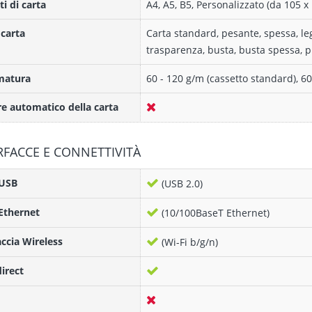
i di carta
A4, A5, B5, Personalizzato (da 105
 carta
Carta standard, pesante, spessa, legg
trasparenza, busta, busta spessa, pr
atura
60 - 120 g/m (cassetto standard), 6
e automatico della carta
RFACCE E CONNETTIVITÀ
 USB
(USB 2.0)
Ethernet
(10/100BaseT Ethernet)
accia Wireless
(Wi-Fi b/g/n)
direct