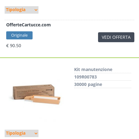
OfferteCartucce.com
Originale
VEDI OFFERTA
€ 90.50
Kit manutenzione
109R00783
30000 pagine