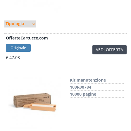
OfferteCartucce.com
Originale
VEDI OFFERTA
€ 47.03
Kit manutenzione
109R00784
10000 pagine