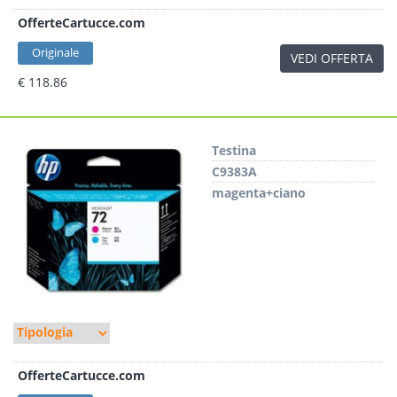
OfferteCartucce.com
Originale
VEDI OFFERTA
€ 118.86
Testina
C9383A
magenta+ciano
OfferteCartucce.com