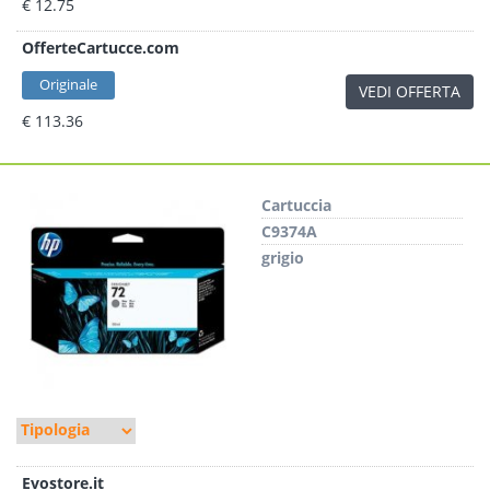
€ 12.75
OfferteCartucce.com
Originale
VEDI OFFERTA
€ 113.36
Cartuccia
C9374A
grigio
Evostore.it