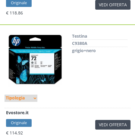
Originale
VEDI OFFERTA
€ 118.86
Testina
C9380A
grigio+nero
Evostore.it
Originale
VEDI OFFERTA
€ 114.92