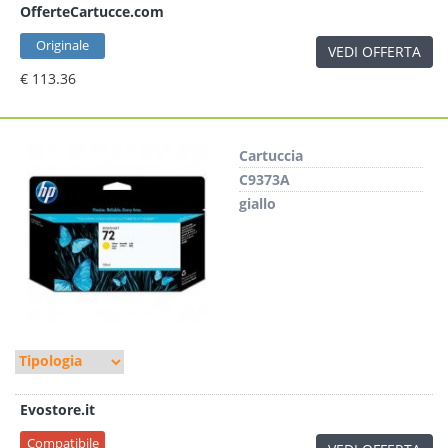
OfferteCartucce.com
Originale
VEDI OFFERTA
€ 113.36
Cartuccia
C9373A
giallo
Evostore.it
Compatibile