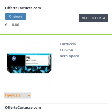
OfferteCartucce.com
Originale
VEDI OFFERTA
€ 118.86
Cartuccia
CH575A
nero opaco
OfferteCartucce.com