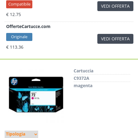
Compatibile
VEDI OFFERTA
€ 12.75
OfferteCartucce.com
Originale
VEDI OFFERTA
€ 113.36
Cartuccia
C9372A
magenta