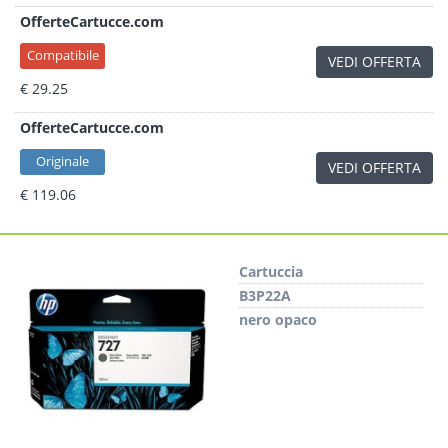
OfferteCartucce.com
Compatibile
VEDI OFFERTA
€ 29.25
OfferteCartucce.com
Originale
VEDI OFFERTA
€ 119.06
Cartuccia
B3P22A
nero opaco