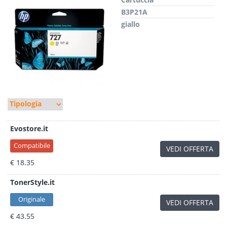
B3P21A
giallo
Evostore.it
Compatibile
VEDI OFFERTA
€ 18.35
TonerStyle.it
Originale
VEDI OFFERTA
€ 43.55