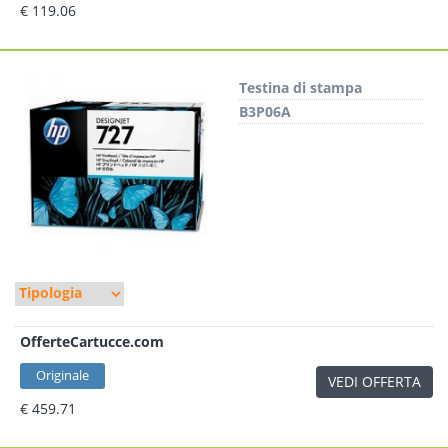
€ 119.06
Testina di stampa
B3P06A
OfferteCartucce.com
Originale
VEDI OFFERTA
€ 459.71