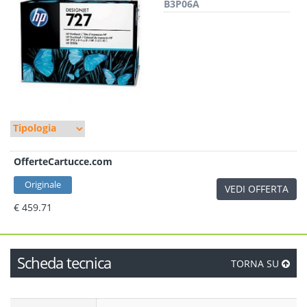
B3P06A
OfferteCartucce.com
Originale
VEDI OFFERTA
€ 459.71
Scheda tecnica
TORNA SU