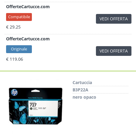
OfferteCartucce.com
Compatibile
VEDI OFFERTA
€ 29.25
OfferteCartucce.com
Originale
VEDI OFFERTA
€ 119.06
Cartuccia
B3P22A
nero opaco