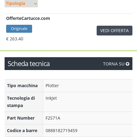
OfferteCartucce.com
Originale
VEDI OFFERTA
€ 263.40
Scheda tecnica
TORNA SU
Tipo macchina
Plotter
Tecnologia di
InkJet
stampa
Part Number
F2S71A
Codice a barre
0888182719459