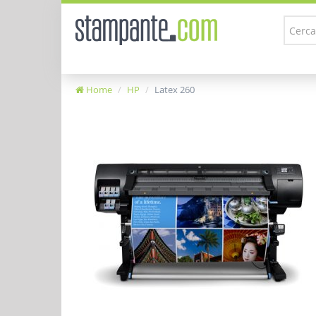
Home
HP
Latex 260