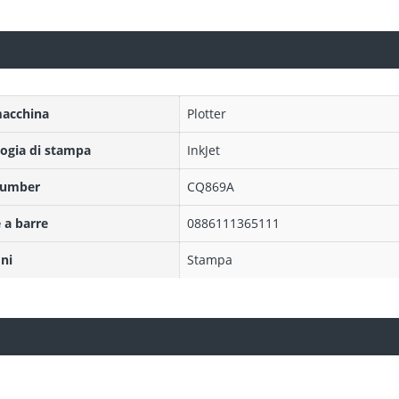
macchina
Plotter
ogia di stampa
InkJet
Number
CQ869A
 a barre
0886111365111
ni
Stampa