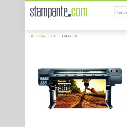
Home
HP
Latex 310