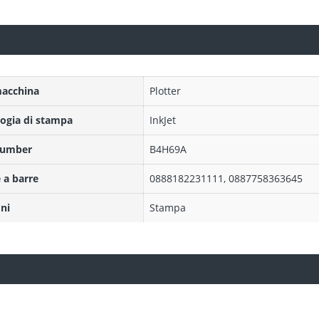
macchina
Plotter
ogia di stampa
InkJet
Number
B4H69A
 a barre
0888182231111, 0887758363645
ni
Stampa