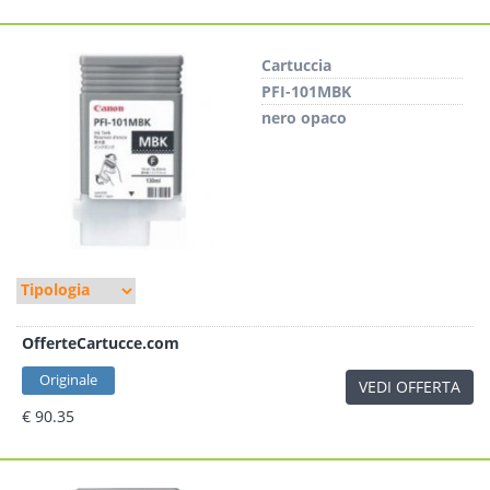
Cartuccia
PFI-101MBK
nero opaco
OfferteCartucce.com
Originale
VEDI OFFERTA
€ 90.35