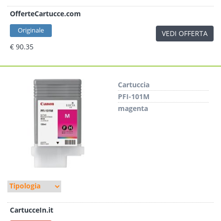
OfferteCartucce.com
Originale
VEDI OFFERTA
€ 90.35
Cartuccia
PFI-101M
magenta
CartucceIn.it