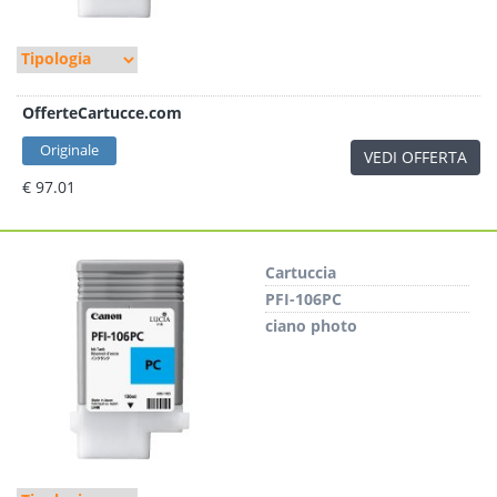
OfferteCartucce.com
Originale
VEDI OFFERTA
€ 97.01
Cartuccia
PFI-106PC
ciano photo