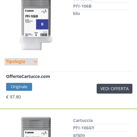
PFI-106B
blu
OfferteCartucce.com
Originale
VEDI OFFERTA
€ 97.80
Cartuccia
PFI-106GY
grigio