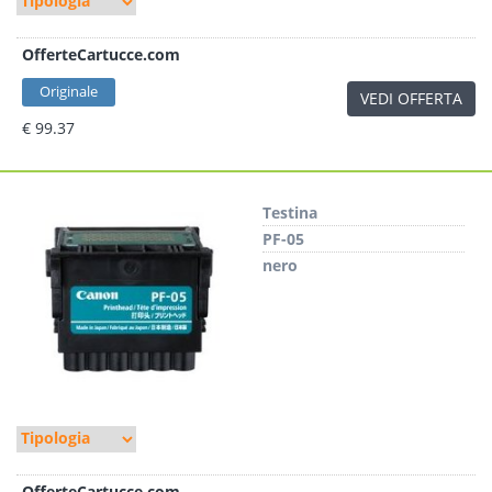
OfferteCartucce.com
Originale
VEDI OFFERTA
€ 99.37
Testina
PF-05
nero
OfferteCartucce.com