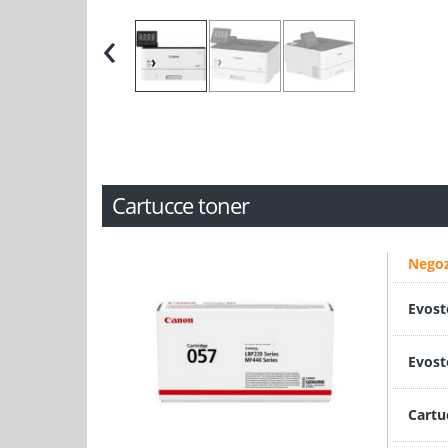
‹
Cartucce toner
Negoz
Evost
Evost
Cartu