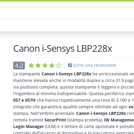
Canon i-Sensys LBP228x
4.2
Scrivi una recensione
La stampante
Canon i-Sensys LBP228x
ha un'eccezionale vel
mantiene elevata anche in modalità duplex a circa 31,9 pag
sia piuttosto completa, questa stampante è leggera e piccol
l'ingombro al minimo indispensabile. Questa periferica stam
057 e 057H
che hanno rispettivamente una resa di 3.100 e 1
integrato che garantisce qualità sempre ottimale ad ogni
so
stampa. Nell'ambito aziendale,
Canon i-Sensys LBP228x
ries
remota tramite
SecurPrint
(stampa protetta),
iW Managemen
Login Manager
(ULM) e il lettore di carte opzionale è possibi
controllo dell’accesso al dispositivo e la tracciatura avanzata 