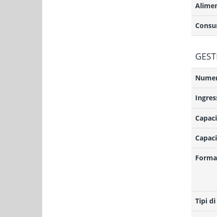
Alime
Consu
GEST
Numero
Ingres
Capaci
Capaci
Format
Tipi di