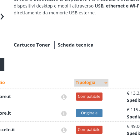
dispositivi desktop e mobili attraverso
USB, ethernet e Wi-F
›
direttamente da memorie USB esterne.
Cartucce Toner
Scheda tecnica
io
€ 13.3
ore.it
Compatibile
Sped
i
€ 115
ore.it
Originale
Sped
i
€ 49.0
cceIn.it
Compatibile
Sped
i