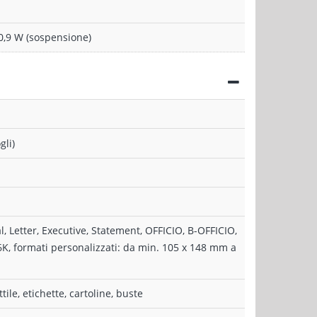
0,9 W (sospensione)
gli)
al, Letter, Executive, Statement, OFFICIO, B-OFFICIO,
K, formati personalizzati: da min. 105 x 148 mm a
tile, etichette, cartoline, buste