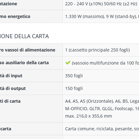
ntazione
220 - 240 V (±10%) 50/60 Hz (±2 Hz)
mo energetico
1.330 W (massimo), 9 W (stand-by), 
IONE DELLA CARTA
 vassoi di alimentazione
1 (cassetto principale 250 fogli)
so ausiliario della carta
(vassoio multifunzione da 100 fo
tà di input
350 fogli
tà di output
150 fogli
i di carta
A4, A5, A5 (Orizzontale), A6, B5, Leg
M-OFFICIO, GLTR, GLGL, Foolscap, 16
max. 216,0 x 355,6 mm
 carta
Carta comune, riciclata, pesante, sot