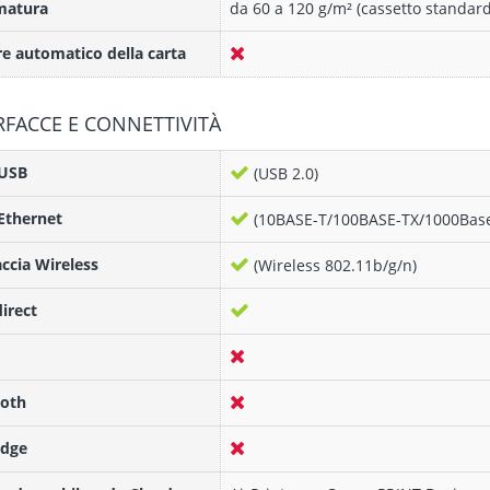
atura
da 60 a 120 g/m² (cassetto standard
e automatico della carta
RFACCE E CONNETTIVITÀ
 USB
(USB 2.0)
Ethernet
(10BASE-T/100BASE-TX/1000Base
accia Wireless
(Wireless 802.11b/g/n)
direct
ooth
idge