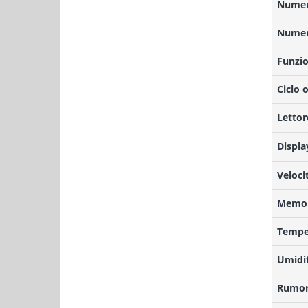
Numero
Numero
Funzio
Ciclo 
Lettor
Displa
Veloci
Memor
Temper
Umidit
Rumor