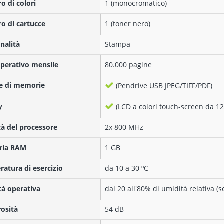
 di colori
1 (monocromatico)
 di cartucce
1 (toner nero)
nalità
Stampa
operativo mensile
80.000 pagine
e di memorie
(Pendrive USB JPEG/TIFF/PDF)
y
(LCD a colori touch-screen da 12
tà del processore
2x 800 MHz
ia RAM
1 GB
atura di esercizio
da 10 a 30 ºC
à operativa
dal 20 all'80% di umidità relativa 
osità
54 dB