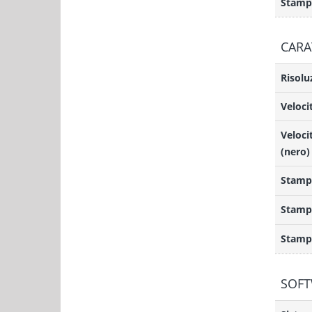
Stampa
CARA
Risolu
Veloci
Veloci
(nero)
Stampa
Stamp
Stamp
SOF