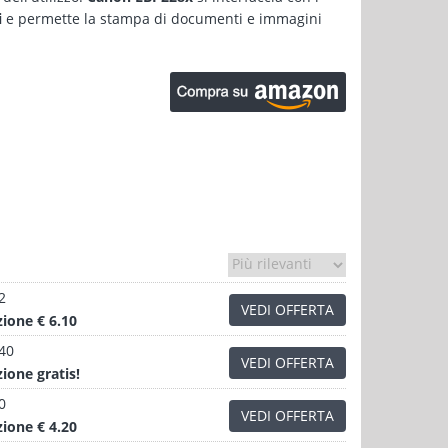
i
e permette la stampa di documenti e immagini
2
VEDI OFFERTA
zione
€ 6.10
.40
VEDI OFFERTA
zione
gratis!
0
VEDI OFFERTA
zione
€ 4.20