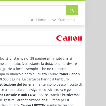
Home
Stampanti
ocità di stampa di 38 pagine al minuto che si
ine al minuto. Nonostante la dotazione hardware
a, grazie a forme semplici che ne riducono
pa in bianco e nero e utilizza i nuovi
toner Canon
0.000 pagine. Le cartucce hanno il tamburo
stituzione del toner
e mantengono basso il costo di
ce a soddisfare le esigenze di sicurezza e gestione
t Console e uniFLOW
. Inoltre, tramite
l'Universal
le gestire l'autenticazione degli utenti per il
dell'utilizzo.
Canon LBP228x
si interfaccia con i