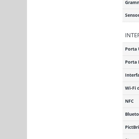
Gramm
Sensor
INTE
Porta
Porta 
Interf
Wi-Fi 
NFC
Bluet
PictBr