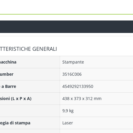
TTERISTICHE GENERALI
macchina
Stampante
Number
3516C006
 a Barre
4549292133950
ioni (L x P x A)
438 x 373 x 312 mm
9,9 kg
ogia di stampa
Laser