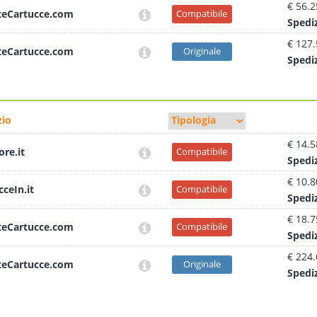
€ 56.2
teCartucce.com
Compatibile
Sped
i
€ 127
teCartucce.com
Originale
Sped
i
io
€ 14.5
ore.it
Compatibile
Sped
i
€ 10.8
cceIn.it
Compatibile
Sped
i
€ 18.7
teCartucce.com
Compatibile
Sped
i
€ 224
teCartucce.com
Originale
Sped
i