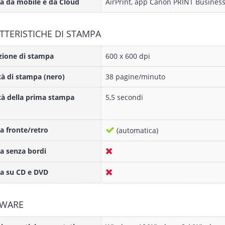
 da mobile e da Cloud
AirPrint, app Canon PRINT Business,
TTERISTICHE DI STAMPA
zione di stampa
600 x 600 dpi
tà di stampa (nero)
38 pagine/minuto
tà della prima stampa
5,5 secondi
 fronte/retro
(automatica)
a senza bordi
a su CD e DVD
TWARE