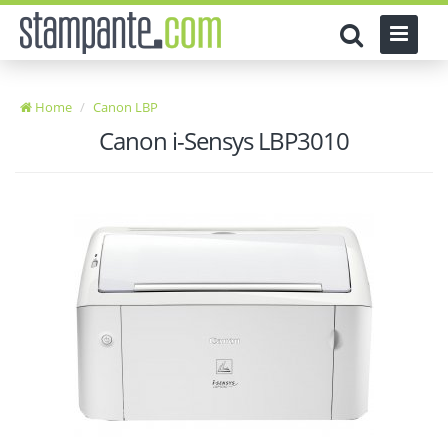
Home
Canon LBP
Canon i-Sensys LBP3010